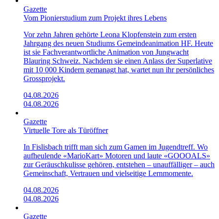
Gazette
Vom Pionierstudium zum Projekt ihres Lebens
Vor zehn Jahren gehörte Leona Klopfenstein zum ersten
Jahrgang des neuen Studiums Gemeindeanimation HF. Heute
ist sie Fachverantwortliche Animation von Jungwacht
Blauring Schweiz. Nachdem sie einen Anlass der Superlative
mit 10 000 Kindern gemanagt hat, wartet nun ihr persönliches
Grossprojekt.
04.08.2026
04.08.2026
Gazette
Virtuelle Tore als Türöffner
In Fislisbach trifft man sich zum Gamen im Jugendtreff. Wo
aufheulende «Mario­Kart»­ Motoren und laute «GOOOALS»
zur Geräuschkulisse gehören, entstehen – unauffälliger – auch
Gemeinschaft, Vertrauen und vielseitige Lernmomente.
04.08.2026
04.08.2026
Gazette