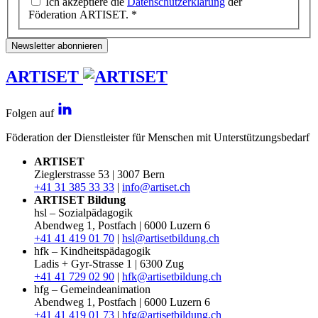
Ich akzeptiere die
Datenschutzerklärung
der
Föderation ARTISET. *
Newsletter abonnieren
ARTISET
Folgen auf
Föderation der Dienstleister für Menschen mit Unterstützungsbedarf
ARTISET
Zieglerstrasse 53 | 3007 Bern
+41 31 385 33 33
|
info@artiset.ch
ARTISET Bildung
hsl – Sozialpädagogik
Abendweg 1, Postfach | 6000 Luzern 6
+41 41 419 01 70
|
hsl@artisetbildung.ch
hfk – Kindheitspädagogik
Ladis + Gyr-Strasse 1 | 6300 Zug
+41 41 729 02 90
|
hfk@artisetbildung.ch
hfg – Gemeindeanimation
Abendweg 1, Postfach | 6000 Luzern 6
+41 41 419 01 73
|
hfg@artisetbildung.ch