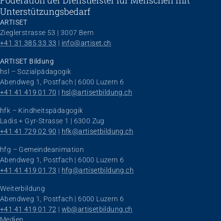
Föderation der Dienstleister für Menschen mit
Unterstützungsbedarf
ARTISET
Zieglerstrasse 53 | 3007 Bern
+41 31 385 33 33
 | 
info@artiset.ch
ARTISET Bildung
hsl – Sozialpädagogik
Abendweg 1, Postfach | 6000 Luzern 6
+41 41 419 01 70
 | 
hsl@artisetbildung.ch
hfk – Kindheitspädagogik
Ladis + Gyr-Strasse 1 | 6300 Zug
+41 41 729 02 90
 | 
hfk@artisetbildung.ch
hfg – Gemeindeanimation
Abendweg 1, Postfach | 6000 Luzern 6
+41 41 419 01 73
 | 
hfg@artisetbildung.ch
Weiterbildung
Abendweg 1, Postfach | 6000 Luzern 6
+41 41 419 01 72
 | 
wb@artisetbildung.ch
Navigation überspringen
Medien