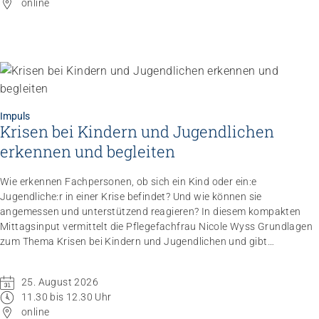
online
Impuls
Krisen bei Kindern und Jugendlichen
Impuls
Umgang mit verhaltensbezogenen und
erkennen und begleiten
psychologischen Symptomen bei Menschen mit
Demenz
Wie erkennen Fachpersonen, ob sich ein Kind oder ein:e
20.08.2026
online
Jugendliche:r in einer Krise befindet? Und wie können sie
angemessen und unterstützend reagieren? In diesem kompakten
Mittagsinput vermittelt die Pflegefachfrau Nicole Wyss Grundlagen
zum Thema Krisen bei Kindern und Jugendlichen und gibt
praxisnahe Handlungsempfehlungen für den professionellen
Umgang mit Betroffenen.
25. August 2026
11.30 bis 12.30 Uhr
online