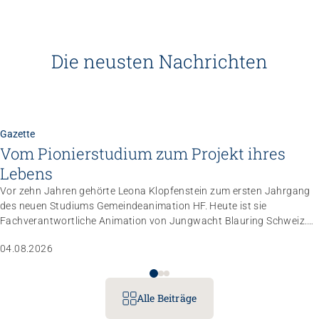
Die neusten Nachrichten
Gazette
Vom Pionierstudium zum Projekt ihres
Lebens
Vor zehn Jahren gehörte Leona Klopfenstein zum ersten Jahrgang
des neuen Studiums Gemeindeanimation HF. Heute ist sie
Fachverantwortliche Animation von Jungwacht Blauring Schweiz.
Nachdem sie einen Anlass der Superlative mit 10 000 Kindern
04.08.2026
gemanagt hat, wartet nun ihr persönliches Grossprojekt.
Alle Beiträge