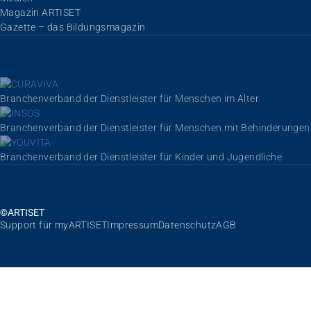
Magazin ARTISET
Gazette – das Bildungsmagazin
Branchenverband der Dienstleister für Menschen im Alter
Branchenverband der Dienstleister für Menschen mit Behinderungen
Branchenverband der Dienstleister für Kinder und Jugendliche
©ARTISET
Navigation überspringen
Support für myARTISET
Impressum
Datenschutz
AGB