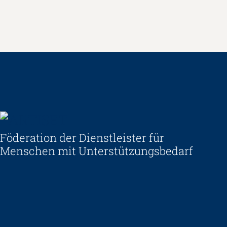
Empowerment stärken
Gesundheitsfragen angehen
Integrität schützen
Bei Demenz begleiten
Psychische Gesundheit fördern
ARTISET
Föderation der Dienstleister für
Menschen mit Unterstützungsbedarf