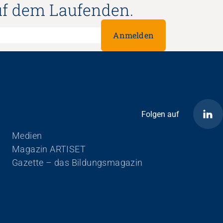
uf dem Laufenden.
Anmelden
Folgen auf
Navigation überspringen
Medien
Magazin ARTISET
Gazette – das Bildungsmagazin