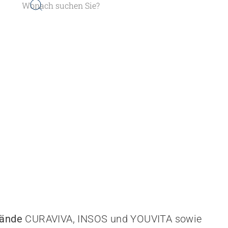
er werden
Sozial- und Selbstkompe
r finden
Führung und Manageme
Kindheits- und Sozialpä
Pflege und Betreuung
Gastronomie und Hauswi
bände
 CURAVIVA, INSOS und YOUVITA sowie
Weiterbildungen in Ihrer I