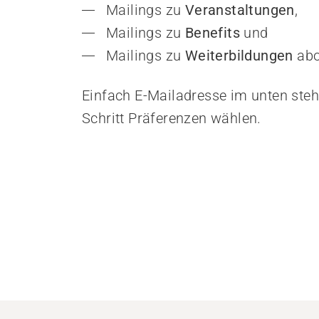
Mailings zu 
Veranstaltungen
,
Mailings zu
 Benefits
 und
Personal rekrutieren und führen
Arbeit und Betriebskultur gestalten
Mailings zu 
Weiterbildungen
 ab
Betrieb führen und Recht umsetzen
Sicherheit gewährleisten
Einfach E-Mailadresse im unten ste
Finanzierung regeln
Schritt Präferenzen wählen.
Angebote bewerben
Angebote entwickeln
Nachhaltigkeit fördern
Einkauf organisieren
Berufliche Inklusion fördern
Mit Angehörigen arbeiten
Lebensende gestalten
Übergänge gestalten