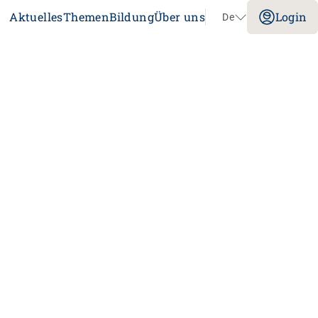
Aktuelles
Themen
Bildung
Über uns
Login
De
Navigation überspringen
Impuls
Umgang mit verhaltensbezogenen und
psychologischen Symptomen bei
Menschen mit Demenz
20.08.2026
online
tenz
Laufbahnberatung
nt
dagogik
rtschaft
nstitution