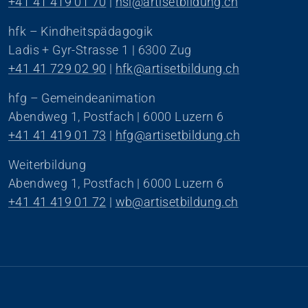
+41 41 419 01 70
 | 
hsl@artisetbildung.ch
hfk – Kindheitspädagogik
Ladis + Gyr-Strasse 1 | 6300 Zug
+41 41 729 02 90
 | 
hfk@artisetbildung.ch
hfg – Gemeindeanimation
Abendweg 1, Postfach | 6000 Luzern 6
+41 41 419 01 73
 | 
hfg@artisetbildung.ch
Weiterbildung
Abendweg 1, Postfach | 6000 Luzern 6
+41 41 419 01 72
 | 
wb@artisetbildung.ch