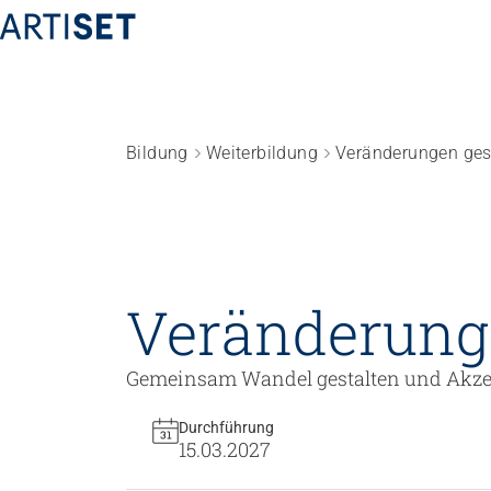
Bildung
Weiterbildung
Veränderungen gest
Föderation
Team
Arbeiten bei ARTISET
Mitgliedschaft
Veränderunge
Höhere Fachschule Sozialpädagogik
Praxispartn
Vision, Mission, Werte
Höhere Fachschule
Praxispartne
Politik und Positionen
Gemeinsam Wandel gestalten und Akze
Kindheitspädagogik
Zusammenarbeit
Höhere Fachschule
Projekte
Durchführung
15.03.2027
Gemeindeanimation