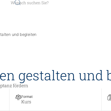
alten und begleiten
n gestalten und b
er werden
Sozial- und Selbstkompe
r finden
Führung und Manageme
ptanz fördern
Kindheits- und Sozialpä
Pflege und Betreuung
Format
Kurs
Gastronomie und Hauswi
Weiterbildungen in Ihrer I