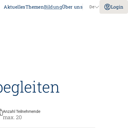
Aktuelles
Themen
Bildung
Über uns
Login
De
Navigation überspringen
Impuls
Umgang mit verhaltensbezogenen und
psychologischen Symptomen bei
Menschen mit Demenz
20.08.2026
online
egleiten
tenz
Laufbahnberatung
nt
dagogik
Anzahl Teilnehmende
max. 20
rtschaft
nstitution