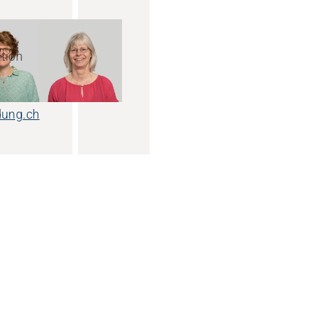
tion
ldung.ch