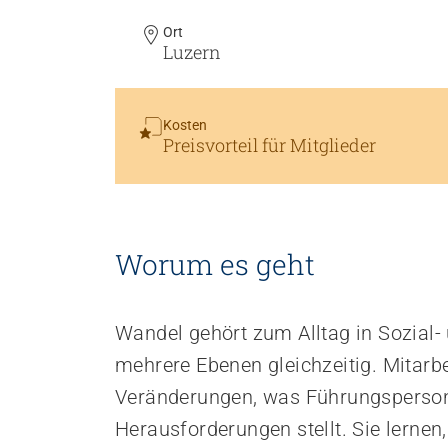
Ort
Personal rekrutieren und führen
Luzern
Arbeit und Betriebskultur gestalten
Betrieb führen und Recht umsetzen
Kosten
Sicherheit gewährleisten
Preisvorteil für Mitglieder
Finanzierung regeln
Angebote bewerben
Angebote entwickeln
Nachhaltigkeit fördern
Worum es geht
Einkauf organisieren
Wandel gehört zum Alltag in Sozial- 
Berufliche Inklusion fördern
mehrere Ebenen gleichzeitig. Mitarbe
Mit Angehörigen arbeiten
Veränderungen, was Führungsperson
Lebensende gestalten
Übergänge gestalten
Herausforderungen stellt. Sie lernen,