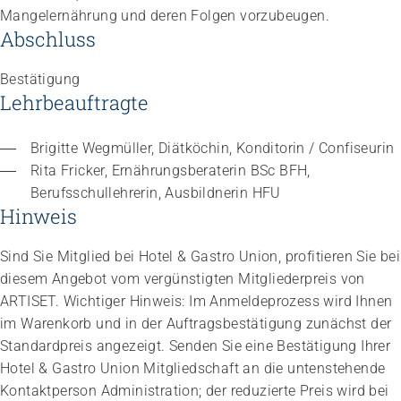
Mangelernährung und deren Folgen vorzubeugen.
Abschluss
Bestätigung
Lehrbeauftragte
Brigitte Wegmüller, Diätköchin, Konditorin / Confiseurin
Impuls
Rita Fricker, Ernährungsberaterin BSc BFH, 
Umgang mit verhaltensbezogenen und
Berufsschullehrerin, Ausbildnerin HFU
psychologischen Symptomen bei Menschen mit
Hinweis
Demenz
20.08.2026
online
Sind Sie Mitglied bei Hotel & Gastro Union, profitieren Sie bei
diesem Angebot vom vergünstigten Mitgliederpreis von
ARTISET. Wichtiger Hinweis: Im Anmeldeprozess wird Ihnen
im Warenkorb und in der Auftragsbestätigung zunächst der
Standardpreis angezeigt. Senden Sie eine Bestätigung Ihrer
Hotel & Gastro Union Mitgliedschaft an die untenstehende
Kontaktperson Administration; der reduzierte Preis wird bei