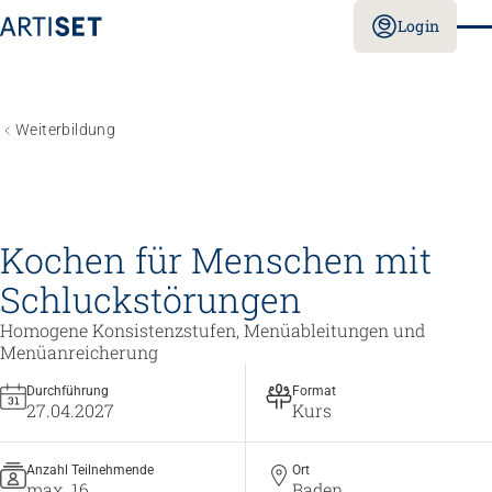
Login
Weiterbildung
Kochen für Menschen mit
Schluckstörungen
Homogene Konsistenzstufen, Menüableitungen und
Menüanreicherung
Durchführung
Format
27.04.2027
Kurs
Anzahl Teilnehmende
Ort
max. 16
Baden