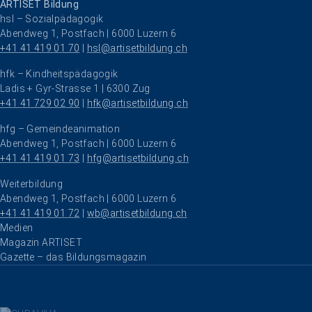
ARTISET Bildung
hsl – Sozialpädagogik
Abendweg 1, Postfach | 6000 Luzern 6
+41 41 419 01 70
 | 
hsl@artisetbildung.ch
hfk – Kindheitspädagogik
Ladis + Gyr-Strasse 1 | 6300 Zug
+41 41 729 02 90
 | 
hfk@artisetbildung.ch
hfg – Gemeindeanimation
Abendweg 1, Postfach | 6000 Luzern 6
+41 41 419 01 73
 | 
hfg@artisetbildung.ch
Weiterbildung
Abendweg 1, Postfach | 6000 Luzern 6
+41 41 419 01 72
 | 
wb@artisetbildung.ch
Navigation überspringen
Medien
Magazin ARTISET
Gazette – das Bildungsmagazin