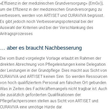
«Effizienz in der medizinischen Grundversorgung» (EmGv)),
um die Effizienz in der medizinischen Grundversorgung zu
verbessern, werden von ARTISET und CURAVIVA begrüsst.
Es gibt jedoch noch Verbesserungspotenzial bei der
Auswahl der Kriterien und bei der Verschlankung des
Impuls
Antragsprozesses.
Umgang mit verhaltensbezogenen und psychologischen
Symptomen bei Menschen mit Demenz
20.08.2026
online
… aber es braucht Nachbesserung
Die vom Bund vorgelegte Vorlage erlaubt im Rahmen der
direkten Abrechnung von Pflegeleistungen keine Delegation
der Leistungen in der Grundpflege. Dies macht aus Sicht von
CURAVIVA und ARTISET keinen Sinn. So werden Ressourcen
von hoch qualifiziertem Personal am falschen Ort gebunden.
Was in Zeiten des Fachkräftemangels nicht tragbar ist. Auch
die zusätzlich geforderten Qualifikationen der
Pflegefachpersonen stellen aus Sicht von ARTISET und
CURAVIVA eine unnötige Hürde dar.