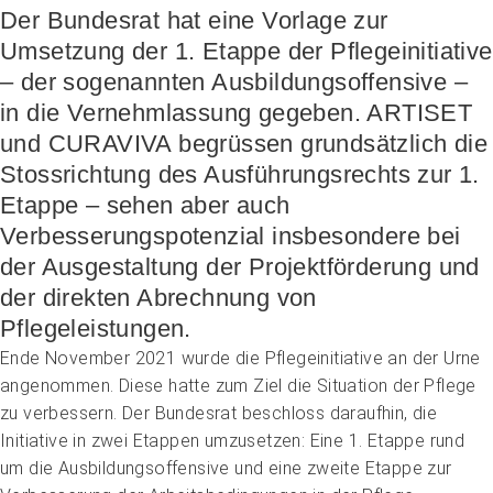
Höhere Fachschule Sozialpädagogik
Der Bundesrat hat eine Vorlage zur
Höhere Fachschule Kindheitspädagogik
Praxispartner werden
Umsetzung der 1. Etappe der Pflegeinitiative
Höhere Fachschule Gemeindeanimation
Praxispartner finden
Sozial- und Selbstkompetenz
– der sogenannten Ausbildungsoffensive –
Führung und Management
Laufbahnberatung
Personal rekrutieren und führen
Föderation
Kindheits- und Sozialpädagogik
in die Vernehmlassung gegeben. ARTISET
Arbeit und Betriebskultur gestalten
Team
Berufliche Inklusion fördern
Vision, Mission, Werte
Pflege und Betreuung
Betrieb führen und Recht umsetzen
Arbeiten bei ARTISET
und CURAVIVA begrüssen grundsätzlich die
Mit Angehörigen arbeiten
Politik und Positionen
Gastronomie und Hauswirtschaft
Sicherheit gewährleisten
Mitgliedschaft
Lebensende gestalten
Zusammenarbeit
Stossrichtung des Ausführungsrechts zur 1.
Weiterbildungen in Ihrer Institution
Finanzierung regeln
Übergänge gestalten
Projekte
Etappe – sehen aber auch
Angebote bewerben
Empowerment stärken
Angebote entwickeln
Verbesserungspotenzial insbesondere bei
Gesundheitsfragen angehen
Nachhaltigkeit fördern
Integrität schützen
der Ausgestaltung der Projektförderung und
Einkauf organisieren
Bei Demenz begleiten
der direkten Abrechnung von
Psychische Gesundheit fördern
Pflegeleistungen.
Ende November 2021 wurde die Pflegeinitiative an der Urne
angenommen. Diese hatte zum Ziel die Situation der Pflege
zu verbessern. Der Bundesrat beschloss daraufhin, die
Initiative in zwei Etappen umzusetzen: Eine 1. Etappe rund
um die Ausbildungsoffensive und eine zweite Etappe zur