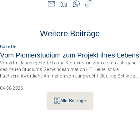
Weitere Beiträge
Gazette
Vom Pionierstudium zum Projekt ihres Lebens
Vor zehn Jahren gehörte Leona Klopfenstein zum ersten Jahrgang
des neuen Studiums Gemeindeanimation HF. Heute ist sie
Fachverantwortliche Animation von Jungwacht Blauring Schweiz.
Nachdem sie einen Anlass der Superlative mit 10 000 Kindern
04.08.2026
gemanagt hat, wartet nun ihr persönliches Grossprojekt.
Alle Beiträge