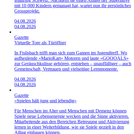
Blauring Schweiz. Nachdem sie einen Anlass der Superlative
mit 10 000 Kindern gemanagt hat, wartet nun ihr persönliches
Grossprojekt.
04.08.2026
04.08.2026
Gazette
Virtuelle Tore als Türöffner
In Fislisbach trifft man sich zum Gamen im Jugendtreff. Wo
aufheulende «Mario­Kart»­ Motoren und laute «GOOOALS»
zur Geräuschkulisse gehören, entstehen – unauffälliger – auch
Gemeinschaft, Vertrauen und vielseitige Lernmomente.
04.08.2026
04.08.2026
Gazette
«Spielen hält jung und lebendig»
Für Menschen im Alter und Menschen mit Demenz können
Spiele neue Lebensenergie wecken und die Sinne aktivieren.
Mitarbeitende aus den Bereichen Betreuung und Aktivierung
lernen in einer Weiterbildung, wie sie Spiele gezielt in den
Alltag einbauen können.