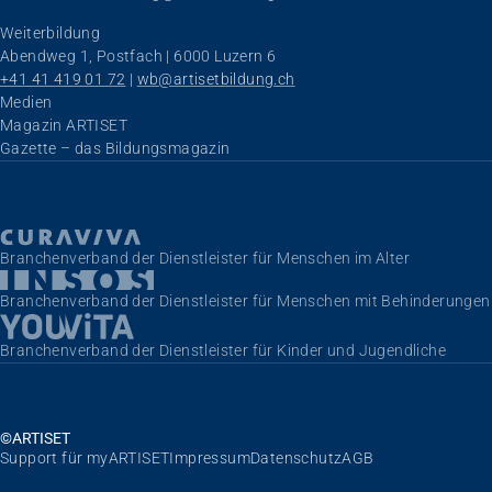
Weiterbildung
Abendweg 1, Postfach | 6000 Luzern 6
+41 41 419 01 72
 | 
wb@artisetbildung.ch
Navigation überspringen
Medien
Magazin ARTISET
Gazette – das Bildungsmagazin
Branchenverband der Dienstleister für Menschen im Alter
Branchenverband der Dienstleister für Menschen mit Behinderungen
Branchenverband der Dienstleister für Kinder und Jugendliche
©ARTISET
Navigation überspringen
Support für myARTISET
Impressum
Datenschutz
AGB