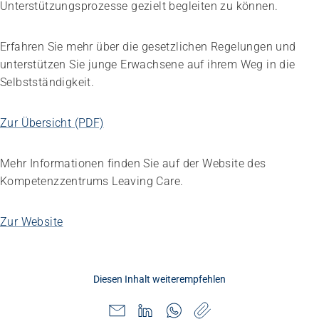
Unterstützungsprozesse gezielt begleiten zu können.
Erfahren Sie mehr über die gesetzlichen Regelungen und
unterstützen Sie junge Erwachsene auf ihrem Weg in die
Selbstständigkeit.
Zur Übersicht (PDF)
Impuls
Umgang mit verhaltensbezogenen und
psychologischen Symptomen bei Menschen mit
Mehr Informationen finden Sie auf der Website des
Demenz
Kompetenzzentrums Leaving Care.
20.08.2026
online
Zur Website
Diesen Inhalt weiterempfehlen