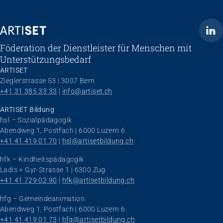
ARTISET
Föderation der Dienstleister für Menschen mit
Unterstützungsbedarf
ARTISET
Zieglerstrasse 53 | 3007 Bern
+41 31 385 33 33
 | 
info@artiset.ch
ARTISET Bildung
hsl – Sozialpädagogik
Abendweg 1, Postfach | 6000 Luzern 6
+41 41 419 01 70
 | 
hsl@artisetbildung.ch
hfk – Kindheitspädagogik
Ladis + Gyr-Strasse 1 | 6300 Zug
+41 41 729 02 90
 | 
hfk@artisetbildung.ch
hfg – Gemeindeanimation
Abendweg 1, Postfach | 6000 Luzern 6
+41 41 419 01 73
 | 
hfg@artisetbildung.ch