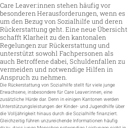
Höhere Fachschule Sozialpädagogik
Care Leaver:innen stehen häufig vor
Höhere Fachschule Kindheitspädagogik
Praxispartner werden
besonderen Herausforderungen, wenn es
Höhere Fachschule Gemeindeanimation
Praxispartner finden
Sozial- und Selbstkompetenz
um den Bezug von Sozialhilfe und deren
Führung und Management
Laufbahnberatung
Personal rekrutieren und führen
Föderation
Kindheits- und Sozialpädagogik
Rückerstattung geht. Eine neue Übersicht
Arbeit und Betriebskultur gestalten
Team
Berufliche Inklusion fördern
Vision, Mission, Werte
Pflege und Betreuung
Betrieb führen und Recht umsetzen
Arbeiten bei ARTISET
schafft Klarheit zu den kantonalen
Mit Angehörigen arbeiten
Politik und Positionen
Gastronomie und Hauswirtschaft
Sicherheit gewährleisten
Mitgliedschaft
Lebensende gestalten
Zusammenarbeit
Regelungen zur Rückerstattung und
Weiterbildungen in Ihrer Institution
Finanzierung regeln
Übergänge gestalten
Projekte
unterstützt sowohl Fachpersonen als
Angebote bewerben
Empowerment stärken
Angebote entwickeln
auch Betroffene dabei, Schuldenfallen zu
Gesundheitsfragen angehen
Nachhaltigkeit fördern
Integrität schützen
vermeiden und notwendige Hilfen in
Einkauf organisieren
Bei Demenz begleiten
Anspruch zu nehmen.
Psychische Gesundheit fördern
Die Rückerstattung von Sozialhilfe stellt für viele junge
Erwachsene, insbesondere für Care Leaver:innen, eine
zusätzliche Hürde dar. Denn in einigen Kantonen werden
Unterstützungsleistungen der Kinder- und Jugendhilfe über
die Volljährigkeit hinaus durch die Sozialhilfe finanziert.
Gleichzeitig führen unzureichende Informationen häufig
dazu, dass junge Menschen notwendige Leistungen nicht in