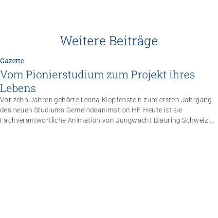
Weitere Beiträge
Gazette
Vom Pionierstudium zum Projekt ihres
Lebens
Vor zehn Jahren gehörte Leona Klopfenstein zum ersten Jahrgang
des neuen Studiums Gemeindeanimation HF. Heute ist sie
Fachverantwortliche Animation von Jungwacht Blauring Schweiz.
Nachdem sie einen Anlass der Superlative mit 10 000 Kindern
gemanagt hat, wartet nun ihr persönliches Grossprojekt.