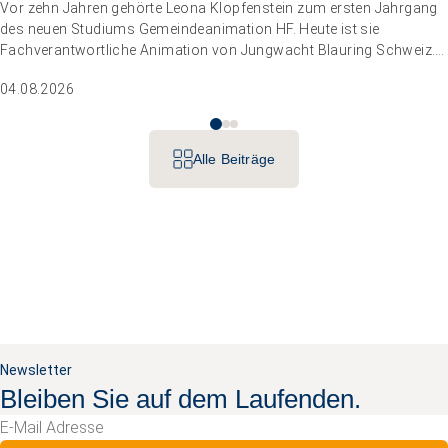
Vor zehn Jahren gehörte Leona Klopfenstein zum ersten Jahrgang
des neuen Studiums Gemeindeanimation HF. Heute ist sie
Fachverantwortliche Animation von Jungwacht Blauring Schweiz.
Nachdem sie einen Anlass der Superlative mit 10 000 Kindern
04.08.2026
gemanagt hat, wartet nun ihr persönliches Grossprojekt.
Impuls
Umgang mit verhaltensbezogenen und psychologischen
Alle Beiträge
Symptomen bei Menschen mit Demenz
20.08.2026
online
Newsletter
Bleiben Sie auf dem Laufenden.