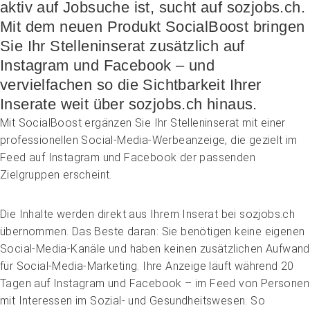
Höhere Fachschule Sozialpädagogik
aktiv auf Jobsuche ist, sucht auf sozjobs.ch.
Höhere Fachschule Kindheitspädagogik
Praxispartner werden
Mit dem neuen Produkt SocialBoost bringen
Höhere Fachschule Gemeindeanimation
Praxispartner finden
Sozial- und Selbstkompetenz
Sie Ihr Stelleninserat zusätzlich auf
Führung und Management
Laufbahnberatung
Personal rekrutieren und führen
Föderation
Instagram und Facebook – und
Kindheits- und Sozialpädagogik
Arbeit und Betriebskultur gestalten
Team
Berufliche Inklusion fördern
Vision, Mission, Werte
Pflege und Betreuung
vervielfachen so die Sichtbarkeit Ihrer
Betrieb führen und Recht umsetzen
Arbeiten bei ARTISET
Mit Angehörigen arbeiten
Politik und Positionen
Gastronomie und Hauswirtschaft
Sicherheit gewährleisten
Mitgliedschaft
Inserate weit über sozjobs.ch hinaus.
Lebensende gestalten
Zusammenarbeit
Weiterbildungen in Ihrer Institution
Finanzierung regeln
Übergänge gestalten
Projekte
Mit SocialBoost ergänzen Sie Ihr Stelleninserat mit einer
Angebote bewerben
Empowerment stärken
professionellen Social-Media-Werbeanzeige, die gezielt im
Angebote entwickeln
Gesundheitsfragen angehen
Feed auf Instagram und Facebook der passenden
Nachhaltigkeit fördern
Integrität schützen
Einkauf organisieren
Zielgruppen erscheint.
Bei Demenz begleiten
Psychische Gesundheit fördern
Die Inhalte werden direkt aus Ihrem Inserat bei sozjobs.ch
übernommen. Das Beste daran: Sie benötigen keine eigenen
Social-Media-Kanäle und haben keinen zusätzlichen Aufwand
für Social-Media-Marketing. Ihre Anzeige läuft während 20
Tagen auf Instagram und Facebook – im Feed von Personen
mit Interessen im Sozial- und Gesundheitswesen. So