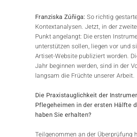
Empowerment stärken
Gesundheitsfragen angehen
Franziska Zúñiga:
So richtig gestart
Integrität schützen
Bei Demenz begleiten
Kontextanalysen. Jetzt, in der zweit
Psychische Gesundheit fördern
Punkt angelangt: Die ersten Instrume
unterstützen sollen, liegen vor und 
Artiset-Website publiziert worden. D
Jahr beginnen werden, sind in der V
langsam die Früchte unserer Arbeit.
Die Praxistauglichkeit der Instrum
Pflegeheimen in der ersten Hälfte 
haben Sie erhalten?
Teilgenommen an der Überprüfung h