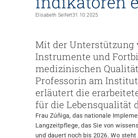
indikatoren 
Personal rekrutieren und führen
Elisabeth Seifert
31.10.2025
Arbeit und Betriebskultur gestalten
Betrieb führen und Recht umsetzen
Sicherheit gewährleisten
Mit der Unterstützung
Finanzierung regeln
Instrumente und Fortbi
Angebote bewerben
Angebote entwickeln
medizinischen Qualität
Nachhaltigkeit fördern
Professorin am Institu
Einkauf organisieren
erläutert die erarbeite
für die Lebensqualitä
Berufliche Inklusion fördern
Mit Angehörigen arbeiten
Frau Zúñiga, das nationale Impleme
Lebensende gestalten
Langzeitpflege, das Sie von wissensc
Übergänge gestalten
und dauert noch bis 2026. Wo steh