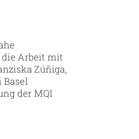
nahe
die Arbeit mit
anziska Zúñiga,
i Basel
tung der MQI