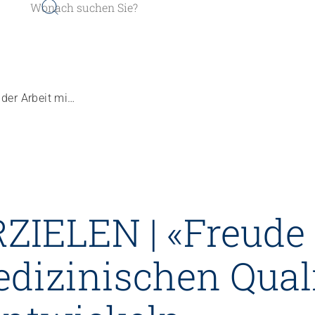
QUALITÄT ERZIELEN | «Freude an der Arbeit mit medizinischen Qualitäts­indikatoren entwickeln»
er werden
Sozial- und Selbstkompe
IELEN | «Freude 
r finden
Führung und Manageme
Kindheits- und Sozialpä
edizinischen Quali
Pflege und Betreuung
Gastronomie und Hauswi
Weiterbildungen in Ihrer I