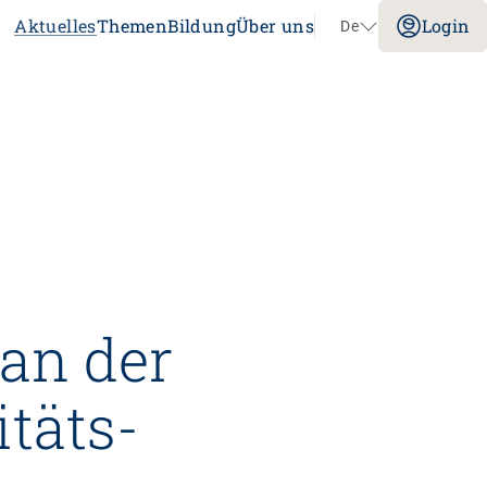
Aktuelles
Themen
Bildung
Über uns
Login
De
Navigation überspringen
Impuls
Umgang mit verhaltensbezogenen und
psychologischen Symptomen bei
Menschen mit Demenz
20.08.2026
online
tenz
Laufbahnberatung
an der
nt
dagogik
täts­
rtschaft
nstitution