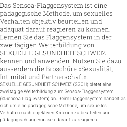
Höhere Fachschule Sozialpädagogik
Das Sensoa-Flaggensystem ist eine
Höhere Fachschule Kindheitspädagogik
Praxispartner werden
pädagogische Methode, um sexuelles
Höhere Fachschule Gemeindeanimation
Praxispartner finden
Sozial- und Selbstkompetenz
Verhalten objektiv beurteilen und
Führung und Management
Laufbahnberatung
Personal rekrutieren und führen
Föderation
Kindheits- und Sozialpädagogik
adäquat darauf reagieren zu können.
Arbeit und Betriebskultur gestalten
Team
Berufliche Inklusion fördern
Vision, Mission, Werte
Pflege und Betreuung
Betrieb führen und Recht umsetzen
Arbeiten bei ARTISET
Lernen Sie das Flaggensystem in der
Mit Angehörigen arbeiten
Politik und Positionen
Gastronomie und Hauswirtschaft
Sicherheit gewährleisten
Mitgliedschaft
Lebensende gestalten
Zusammenarbeit
zweitägigen Weiterbildung von
Weiterbildungen in Ihrer Institution
Finanzierung regeln
Übergänge gestalten
Projekte
SEXUELLE GESUNDHEIT SCHWEIZ
Angebote bewerben
Empowerment stärken
Angebote entwickeln
kennen und anwenden. Nutzen Sie dazu
Gesundheitsfragen angehen
Nachhaltigkeit fördern
Integrität schützen
ausserdem die Broschüre «Sexualität,
Einkauf organisieren
Bei Demenz begleiten
Intimität und Partnerschaft».
Psychische Gesundheit fördern
SEXUELLE GESUNDHEIT SCHWEIZ (SGCH) bietet eine
zweitägige Weiterbildung zum Sensoa-Flaggensystem
(©Sensoa Flag System) an. Beim Flaggensystem handelt es
sich um eine pädagogische Methode, um sexuelles
Verhalten nach objektiven Kriterien zu beurteilen und
pädagogisch angemessen darauf zu reagieren.