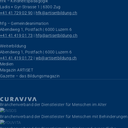
hfk – Kindheitspädagogik
Ladis + Gyr-Strasse 1 | 6300 Zug
+41 41 729 02 90
 | 
hfk@artisetbildung.ch
hfg – Gemeindeanimation
Abendweg 1, Postfach | 6000 Luzern 6
+41 41 419 01 73
 | 
hfg@artisetbildung.ch
Weiterbildung
Abendweg 1, Postfach | 6000 Luzern 6
+41 41 419 01 72
 | 
wb@artisetbildung.ch
Navigation überspringen
Medien
Magazin ARTISET
Gazette – das Bildungsmagazin
Branchenverband der Dienstleister für Menschen im Alter
Branchenverband der Dienstleister für Menschen mit Behinderungen