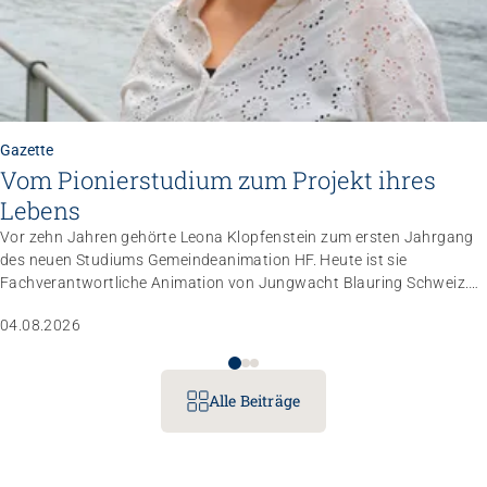
Gazette
Vom Pionierstudium zum Projekt ihres
Lebens
Vor zehn Jahren gehörte Leona Klopfenstein zum ersten Jahrgang
des neuen Studiums Gemeindeanimation HF. Heute ist sie
Fachverantwortliche Animation von Jungwacht Blauring Schweiz.
Nachdem sie einen Anlass der Superlative mit 10 000 Kindern
04.08.2026
gemanagt hat, wartet nun ihr persönliches Grossprojekt.
Alle Beiträge