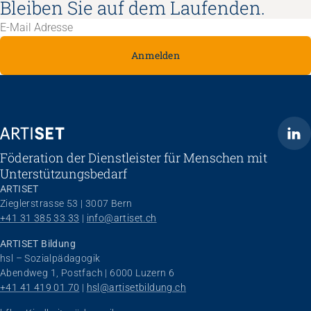
Bleiben Sie auf dem Laufenden.
Anmelden
ARTISET
Föderation der Dienstleister für Menschen mit
Unterstützungsbedarf
ARTISET
Zieglerstrasse 53 | 3007 Bern
+41 31 385 33 33
 | 
info@artiset.ch
ARTISET Bildung
hsl – Sozialpädagogik
Abendweg 1, Postfach | 6000 Luzern 6
+41 41 419 01 70
 | 
hsl@artisetbildung.ch