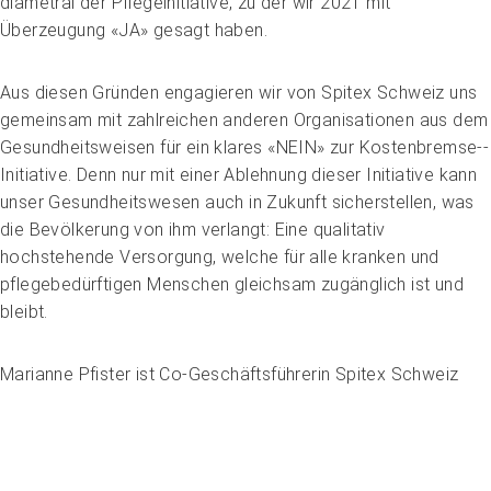
diametral der Pflegeinitiative, zu der wir 2021 mit
Überzeugung «JA» gesagt haben.
Aus diesen Gründen engagieren wir von Spitex Schweiz uns
gemeinsam mit zahlreichen anderen Organisationen aus dem
Gesundheitsweisen für ein klares «NEIN» zur Kostenbremse-­
Initiative. Denn nur mit einer Ablehnung dieser Initiative kann
Impuls
unser Gesundheitswesen auch in Zukunft sicherstellen, was
Umgang mit verhaltensbezogenen und
die Bevölkerung von ihm verlangt: Eine qualitativ
psychologischen Symptomen bei Menschen mit
hochstehende Versorgung, welche für alle kranken und
Demenz
pflegebedürftigen Menschen gleichsam zugänglich ist und
20.08.2026
online
bleibt.
Marianne Pfister
ist Co-Geschäftsführerin Spitex Schweiz