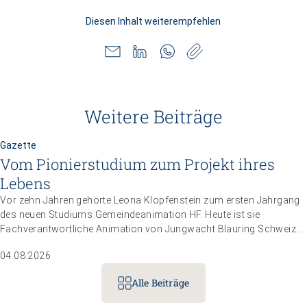
Diesen Inhalt weiterempfehlen
Weitere Beiträge
Gazette
Vom Pionierstudium zum Projekt ihres
Lebens
Vor zehn Jahren gehörte Leona Klopfenstein zum ersten Jahrgang
des neuen Studiums Gemeindeanimation HF. Heute ist sie
Fachverantwortliche Animation von Jungwacht Blauring Schweiz.
Nachdem sie einen Anlass der Superlative mit 10 000 Kindern
04.08.2026
gemanagt hat, wartet nun ihr persönliches Grossprojekt.
Alle Beiträge