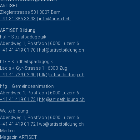
ARTISET
Zieglerstrasse 53 | 3007 Bern
+41 31 385 33 33
 | 
info@artiset.ch
ARTISET Bildung
hsl – Sozialpädagogik
Abendweg 1, Postfach | 6000 Luzern 6
+41 41 419 01 70
 | 
hsl@artisetbildung.ch
hfk – Kindheitspädagogik
Ladis + Gyr-Strasse 1 | 6300 Zug
+41 41 729 02 90
 | 
hfk@artisetbildung.ch
hfg – Gemeindeanimation
Abendweg 1, Postfach | 6000 Luzern 6
+41 41 419 01 73
 | 
hfg@artisetbildung.ch
Weiterbildung
Abendweg 1, Postfach | 6000 Luzern 6
+41 41 419 01 72
 | 
wb@artisetbildung.ch
Navigation überspringen
Medien
Magazin ARTISET