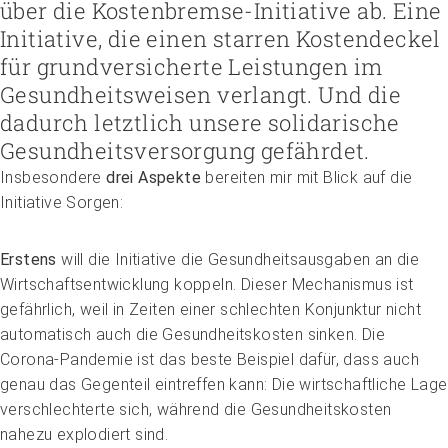
Höhere Fachschule Sozialpädagogik
über die Kostenbremse-Initiative ab. Eine
Höhere Fachschule Kindheitspädagogik
Praxispartner werden
Initiative, die einen starren Kostendeckel
Höhere Fachschule Gemeindeanimation
Praxispartner finden
Sozial- und Selbstkompetenz
für grundversicherte Leistungen im
Führung und Management
Laufbahnberatung
Personal rekrutieren und führen
Föderation
Gesundheitsweisen verlangt. Und die
Kindheits- und Sozialpädagogik
Arbeit und Betriebskultur gestalten
Team
Berufliche Inklusion fördern
Vision, Mission, Werte
Pflege und Betreuung
dadurch letztlich unsere solidarische
Betrieb führen und Recht umsetzen
Arbeiten bei ARTISET
Mit Angehörigen arbeiten
Politik und Positionen
Gastronomie und Hauswirtschaft
Sicherheit gewährleisten
Mitgliedschaft
Gesundheitsversorgung gefährdet.
Lebensende gestalten
Zusammenarbeit
Weiterbildungen in Ihrer Institution
Finanzierung regeln
Übergänge gestalten
Projekte
Insbesondere
drei Aspekte
bereiten mir mit Blick auf die
Angebote bewerben
Empowerment stärken
Initiative Sorgen:
Angebote entwickeln
Gesundheitsfragen angehen
Nachhaltigkeit fördern
Integrität schützen
Einkauf organisieren
Bei Demenz begleiten
Erstens
will die Initiative die Gesundheitsausgaben an die
Psychische Gesundheit fördern
Wirtschaftsentwicklung koppeln. Dieser Mechanismus ist
gefährlich, weil in Zeiten einer schlechten Konjunktur nicht
automatisch auch die Gesundheitskosten sinken. Die
Corona-Pandemie ist das beste Beispiel dafür, dass auch
genau das Gegenteil eintreffen kann: Die wirtschaftliche Lage
verschlechterte sich, während die Gesundheitskosten
nahezu explodiert sind.