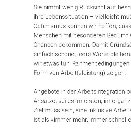
Empowerment stärken
Sie nimmt wenig Rücksicht auf bes
Gesundheitsfragen angehen
ihre Lebenssituation – vielleicht m
Integrität schützen
Bei Demenz begleiten
Optimismus können wir hoffen, dass
Psychische Gesundheit fördern
Menschen mit besonderen Bedürfni
Chancen bekommen. Damit Grundsätz
einfach schöne, leere Worte bleiben
wir etwas tun: Rahmenbedingungen 
Form von Arbeit(sleistung) zeigen.
Angebote in der Arbeitsintegration 
Ansätze, sei es im ersten, im ergänz
Ziel muss sein, eine inklusive Arbei
ist als «immer mehr, immer schnelle