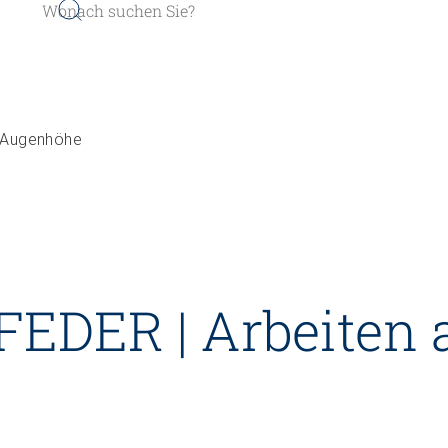
 Augen­höhe
er werden
Sozial- und Selbstkompe
EDER | Arbeiten 
r finden
Führung und Managemen
Kindheits- und Sozialpäd
Pflege und Betreuung
Gastronomie und Hauswir
Weiterbildungen in Ihrer In