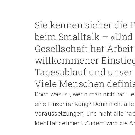
Personal rekrutieren und führen
Sie kennen sicher die F
Arbeit und Betriebskultur gestalten
Betrieb führen und Recht umsetzen
beim Smalltalk – «Und 
Sicherheit gewährleisten
Gesellschaft hat Arbeit
Finanzierung regeln
Angebote bewerben
willkommener Einstieg
Angebote entwickeln
Tagesablauf und unser 
Nachhaltigkeit fördern
Einkauf organisieren
Viele Menschen definie
Doch was ist, wenn man nicht voll le
eine Einschränkung? Denn nicht all
Berufliche Inklusion fördern
Mit Angehörigen arbeiten
Voraussetzungen, und nicht alle habe
Lebensende gestalten
Identität definiert. Zudem wird die 
Übergänge gestalten