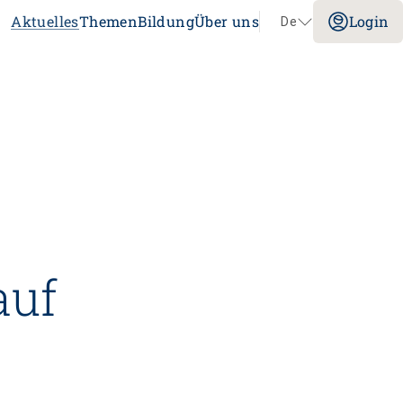
Aktuelles
Themen
Bildung
Über uns
Login
De
Navigation überspringen
Impuls
Umgang mit verhaltensbezogenen und
psychologischen Symptomen bei
Menschen mit Demenz
20.08.2026
online
tenz
Laufbahnberatung
auf
t
agogik
tschaft
stitution