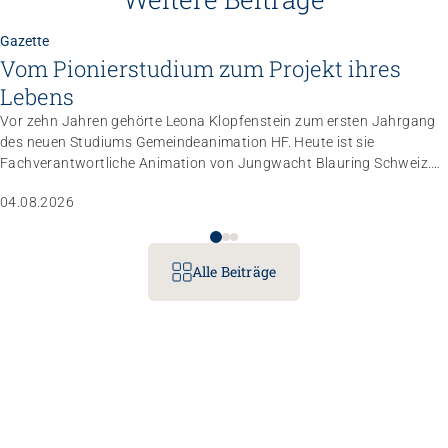
Gazette
Vom Pionierstudium zum Projekt ihres
Lebens
Vor zehn Jahren gehörte Leona Klopfenstein zum ersten Jahrgang
des neuen Studiums Gemeindeanimation HF. Heute ist sie
Fachverantwortliche Animation von Jungwacht Blauring Schweiz.
Nachdem sie einen Anlass der Superlative mit 10 000 Kindern
04.08.2026
gemanagt hat, wartet nun ihr persönliches Grossprojekt.
Alle Beiträge