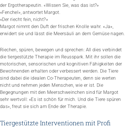
der Ergotherapeutin. «Wissen Sie, was das ist?»
«Fenchel», antwortet Margot.
«Der riecht fein, nicht?»
Margot nimmt den Duft der frischen Knolle wahr. «Ja»,
erwidert sie und lässt die Meersäuli an dem Gemüse nagen.
Riechen, spüren, bewegen und sprechen: All dies verbindet
Impuls
Umgang mit verhaltensbezogenen und
die tiergestützte Therapie im Reusspark. Mit ihr sollen die
psychologischen Symptomen bei Menschen mit
motorischen, sensorischen und kognitiven Fähigkeiten der
Demenz
Bewohnenden erhalten oder verbessert werden. Die Tiere
20.08.2026
online
sind dabei die idealen Co-Therapeuten, denn sie werten
nicht und nehmen jeden Menschen, wie er ist. Die
Begegnungen mit den Meerschweinchen sind für Margot
sehr wertvoll: «Es ist schön für mich. Und die Tiere spüren
das», freut sie sich am Ende der Therapie.
Tiergestützte Interventionen mit Profi