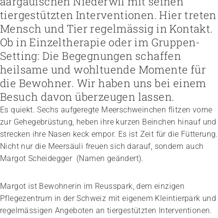
aargauischen Niederwil mit seinen
Höhere Fachschule Sozialpädagogik
Höhere Fachschule Kindheitspädagogik
tiergestützten Interventionen. Hier treten
Praxispartner werden
Höhere Fachschule Gemeindeanimation
Praxispartner finden
Mensch und Tier regelmässig in Kontakt.
Sozial- und Selbstkompetenz
Führung und Management
Laufbahnberatung
Ob in Einzeltherapie oder im Gruppen-
Personal rekrutieren und führen
Föderation
Kindheits- und Sozialpädagogik
Arbeit und Betriebskultur gestalten
Team
Berufliche Inklusion fördern
Vision, Mission, Werte
Setting: Die Begegnungen schaffen
Pflege und Betreuung
Betrieb führen und Recht umsetzen
Arbeiten bei ARTISET
Mit Angehörigen arbeiten
Politik und Positionen
heilsame und wohltuende Momente für
Gastronomie und Hauswirtschaft
Sicherheit gewährleisten
Mitgliedschaft
Lebensende gestalten
Zusammenarbeit
Weiterbildungen in Ihrer Institution
die Bewohner. Wir haben uns bei einem
Finanzierung regeln
Übergänge gestalten
Projekte
Angebote bewerben
Empowerment stärken
Besuch davon überzeugen lassen.
Angebote entwickeln
Gesundheitsfragen angehen
Es quiekt. Sechs aufgeregte Meerschweinchen flitzen vorne
Nachhaltigkeit fördern
Integrität schützen
Einkauf organisieren
zur Gehegebrüstung, heben ihre kurzen Beinchen hinauf und
Bei Demenz begleiten
Psychische Gesundheit fördern
strecken ihre Nasen keck empor. Es ist Zeit für die Fütterung.
Nicht nur die Meersäuli freuen sich darauf, sondern auch
Margot Scheidegger (Namen geändert).
Margot ist Bewohnerin im Reusspark, dem einzigen
Pflegezentrum in der Schweiz mit eigenem Kleintierpark und
regelmässigen Angeboten an tiergestützten Interventionen.