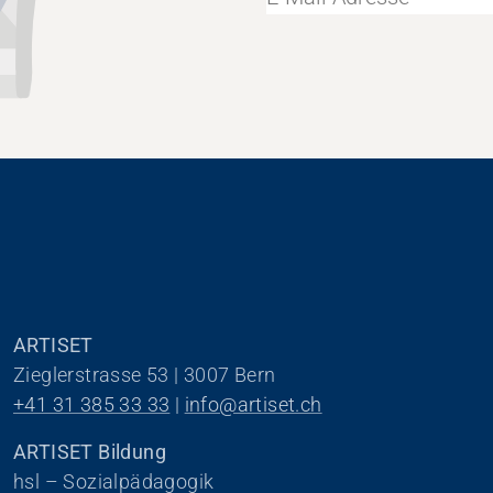
ARTISET
Zieglerstrasse 53 | 3007 Bern
+41 31 385 33 33
 | 
info@artiset.ch
ARTISET Bildung
hsl – Sozialpädagogik