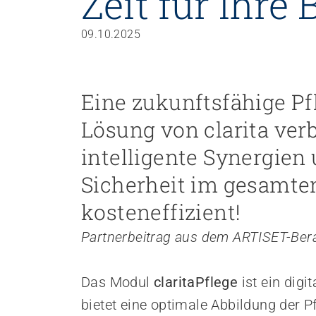
Zeit für Ihre
Personal rekrutieren und führen
09.10.2025
Arbeit und Betriebskultur gestalten
Betrieb führen und Recht umsetzen
Sicherheit gewährleisten
Eine zukunftsfähige Pfl
Finanzierung regeln
Lösung von clarita ver
Angebote bewerben
Angebote entwickeln
intelligente Synergien
Nachhaltigkeit fördern
Sicherheit im gesamten
Einkauf organisieren
kosteneffizient!
Partnerbeitrag aus dem ARTISET-Ber
Berufliche Inklusion fördern
Mit Angehörigen arbeiten
Lebensende gestalten
Das Modul
claritaPflege
ist ein digi
Übergänge gestalten
bietet eine optimale Abbildung der P