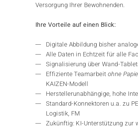
Empowerment stärken
Versorgung Ihrer Bewohnenden.
Gesundheitsfragen angehen
Integrität schützen
Ihre Vorteile auf einen Blick:
Bei Demenz begleiten
Psychische Gesundheit fördern
Digitale Abbildung bisher analo
Alle Daten in Echtzeit für alle F
Signalisierung über Wand-Table
Effiziente Teamarbeit 
ohne Papie
KAIZEN-Modell
Herstellerunabhängige, hohe Inte
Standard-Konnektoren u.a. zu PE
Logistik, FM
Zukünftig: KI-Unterstützung zur