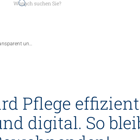
Mit clarita wird Pflege effizient, transparent und digital. So bleibt mehr Zeit für Ihre Be­wohnenden!
er werden
Sozial- und Selbstkompe
rd Pflege effizient
r finden
Führung und Manageme
Kindheits- und Sozialpä
nd digital. So ble
Pflege und Betreuung
Gastronomie und Hauswi
Weiterbildungen in Ihrer I