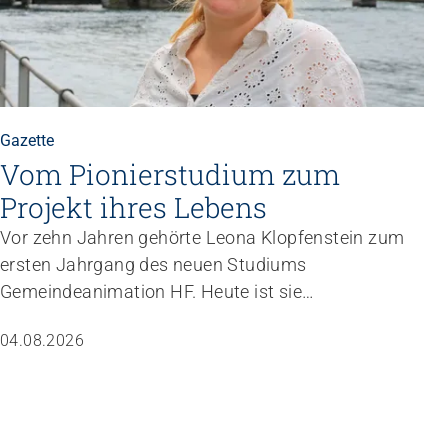
Gazette
Vom Pionierstudium zum
Projekt ihres Lebens
Vor zehn Jahren gehörte Leona Klopfenstein zum
ersten Jahrgang des neuen Studiums
Gemeindeanimation HF. Heute ist sie
Fachverantwortliche Animation von Jungwacht
04.08.2026
Blauring Schweiz. Nachdem sie einen Anlass der
Superlative mit 10 000 Kindern gemanagt hat,
wartet nun ihr persönliches Grossprojekt.