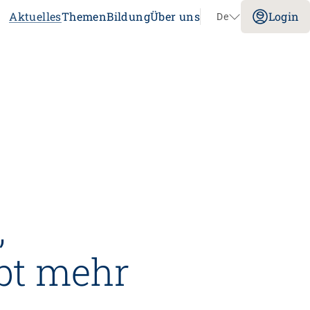
Aktuelles
Themen
Bildung
Über uns
Login
De
Navigation überspringen
Impuls
Umgang mit verhaltensbezogenen und
psychologischen Symptomen bei
Menschen mit Demenz
20.08.2026
online
tenz
Laufbahnberatung
,
nt
dagogik
ibt mehr
rtschaft
nstitution