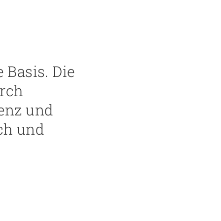
 Basis. Die
urch
ienz und
ach und