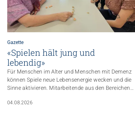
Gazette
«Spielen hält jung und
lebendig»
Für Menschen im Alter und Menschen mit Demenz
können Spiele neue Lebensenergie wecken und die
Sinne aktivieren. Mitarbeitende aus den Bereichen
Betreuung und Aktivierung lernen in einer
04.08.2026
Weiterbildung, wie sie Spiele gezielt in den Alltag
einbauen können.