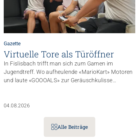
Gazette
Virtuelle Tore als Türöffner
In Fislisbach trifft man sich zum Gamen im
Jugendtreff. Wo aufheulende «Mario­Kart»­ Motoren
und laute «GOOOALS» zur Geräuschkulisse
gehören, entstehen – unauffälliger – auch
Gemeinschaft, Vertrauen und vielseitige
Lernmomente.
04.08.2026
Alle Beiträge