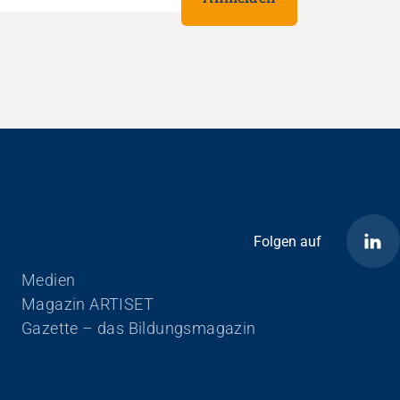
Folgen auf
Navigation überspringen
Medien
Magazin ARTISET
Gazette – das Bildungsmagazin