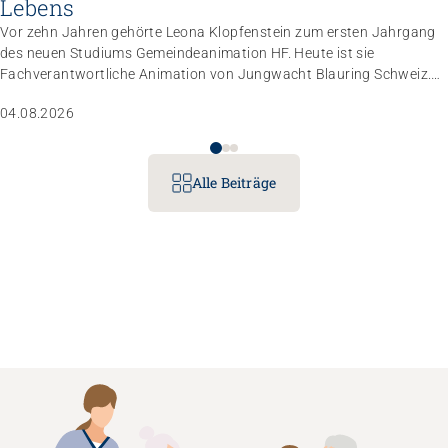
Lebens
Vor zehn Jahren gehörte Leona Klopfenstein zum ersten Jahrgang
des neuen Studiums Gemeindeanimation HF. Heute ist sie
Fachverantwortliche Animation von Jungwacht Blauring Schweiz.
Nachdem sie einen Anlass der Superlative mit 10 000 Kindern
04.08.2026
gemanagt hat, wartet nun ihr persönliches Grossprojekt.
Alle Beiträge