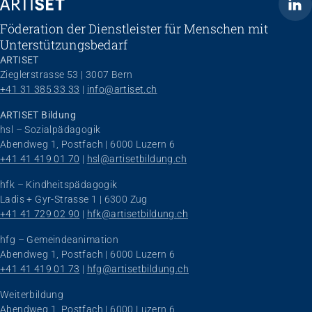
ARTISET
Föderation der Dienstleister für Menschen mit
Unterstützungsbedarf
ARTISET
Zieglerstrasse 53 | 3007 Bern
+41 31 385 33 33
 | 
info@artiset.ch
ARTISET Bildung
hsl – Sozialpädagogik
Abendweg 1, Postfach | 6000 Luzern 6
+41 41 419 01 70
 | 
hsl@artisetbildung.ch
hfk – Kindheitspädagogik
Ladis + Gyr-Strasse 1 | 6300 Zug
+41 41 729 02 90
 | 
hfk@artisetbildung.ch
hfg – Gemeindeanimation
Abendweg 1, Postfach | 6000 Luzern 6
+41 41 419 01 73
 | 
hfg@artisetbildung.ch
Weiterbildung
Abendweg 1, Postfach | 6000 Luzern 6