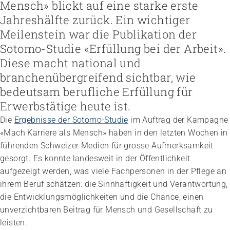
Höhere Fachschule Sozialpädagogik
Mensch» blickt auf eine starke erste
Höhere Fachschule Kindheitspädagogik
Praxispartner werden
Jahreshälfte zurück. Ein wichtiger
Höhere Fachschule Gemeindeanimation
Praxispartner finden
Sozial- und Selbstkompetenz
Meilenstein war die Publikation der
Führung und Management
Laufbahnberatung
Personal rekrutieren und führen
Föderation
Sotomo-Studie «Erfüllung bei der Arbeit».
Kindheits- und Sozialpädagogik
Arbeit und Betriebskultur gestalten
Team
Berufliche Inklusion fördern
Vision, Mission, Werte
Pflege und Betreuung
Diese macht national und
Betrieb führen und Recht umsetzen
Arbeiten bei ARTISET
Mit Angehörigen arbeiten
Politik und Positionen
Gastronomie und Hauswirtschaft
Sicherheit gewährleisten
Mitgliedschaft
branchenübergreifend sichtbar, wie
Lebensende gestalten
Zusammenarbeit
Weiterbildungen in Ihrer Institution
Finanzierung regeln
Übergänge gestalten
Projekte
bedeutsam berufliche Erfüllung für
Angebote bewerben
Empowerment stärken
Erwerbstätige heute ist.
Angebote entwickeln
Gesundheitsfragen angehen
Nachhaltigkeit fördern
Integrität schützen
Die
Ergebnisse der Sotomo-Studie
im Auftrag der Kampagne
Einkauf organisieren
Bei Demenz begleiten
«Mach Karriere als Mensch» haben in den letzten Wochen in
Psychische Gesundheit fördern
führenden Schweizer Medien für grosse Aufmerksamkeit
gesorgt. Es konnte landesweit in der Öffentlichkeit
aufgezeigt werden, was viele Fachpersonen in der Pflege an
ihrem Beruf schätzen: die Sinnhaftigkeit und Verantwortung,
die Entwicklungsmöglichkeiten und die Chance, einen
unverzichtbaren Beitrag für Mensch und Gesellschaft zu
leisten.