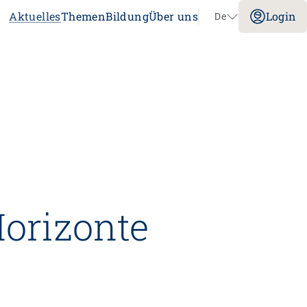
Aktuelles
Themen
Bildung
Über uns
Login
De
Navigation überspringen
Impuls
Umgang mit verhaltensbezogenen und
psychologischen Symptomen bei
Menschen mit Demenz
20.08.2026
online
tenz
Laufbahnberatung
Horizonte
nt
dagogik
rtschaft
nstitution