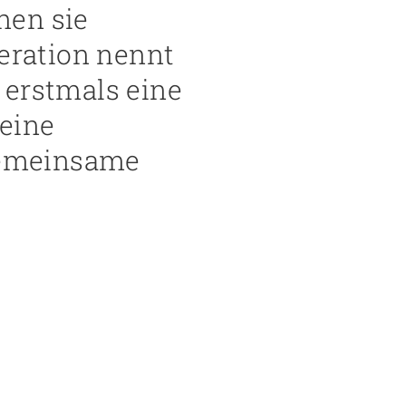
nen sie
peration nennt
 erstmals eine
 eine
 gemeinsame