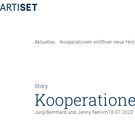
Aktuelles
Kooperationen eröffnen neue Hor
Föderation
Team
Arbeiten bei ARTISET
Mitgliedschaft
Story
Höhere Fachschule Sozialpädagogik
Praxispartn
Vision, Mission, Werte
Kooperatione
Höhere Fachschule
Praxispartne
Politik und Positionen
Kindheitspädagogik
Zusammenarbeit
Jürg Bernhard und Jenny Nerlich
18.07.2022
Höhere Fachschule
Projekte
Gemeindeanimation