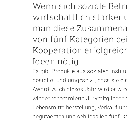
Wenn sich soziale Bet
Personal rekrutieren und führen
wirtschaftlich stärker
Arbeit und Betriebskultur gestalten
man diese Zusammenarbe
Betrieb führen und Recht umsetzen
Sicherheit gewährleisten
von fünf Kategorien be
Finanzierung regeln
Kooperation erfolgreic
Angebote bewerben
Ideen nötig.
Angebote entwickeln
Nachhaltigkeit fördern
Es gibt Produkte aus sozialen Instit
Einkauf organisieren
gestaltet und umgesetzt, dass sie ei
Award. Auch dieses Jahr wird er wie
Berufliche Inklusion fördern
wieder renommierte Jurymitglieder 
Mit Angehörigen arbeiten
Lebensmittelherstellung, Verkauf und
Lebensende gestalten
begutachten und schliesslich fünf G
Übergänge gestalten