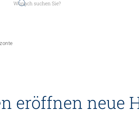
izonte
er werden
Sozial- und Selbstkompe
n eröffnen neue 
r finden
Führung und Manageme
Kindheits- und Sozialpä
Pflege und Betreuung
Gastronomie und Hauswi
Weiterbildungen in Ihrer I