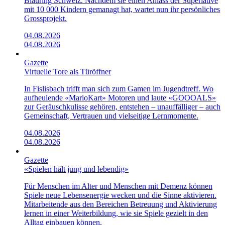
Blauring Schweiz. Nachdem sie einen Anlass der Superlative
mit 10 000 Kindern gemanagt hat, wartet nun ihr persönliches
Grossprojekt.
04.08.2026
04.08.2026
Gazette
Virtuelle Tore als Türöffner
In Fislisbach trifft man sich zum Gamen im Jugendtreff. Wo
aufheulende «Mario­Kart»­ Motoren und laute «GOOOALS»
zur Geräuschkulisse gehören, entstehen – unauffälliger – auch
Gemeinschaft, Vertrauen und vielseitige Lernmomente.
04.08.2026
04.08.2026
Gazette
«Spielen hält jung und lebendig»
Für Menschen im Alter und Menschen mit Demenz können
Spiele neue Lebensenergie wecken und die Sinne aktivieren.
Mitarbeitende aus den Bereichen Betreuung und Aktivierung
lernen in einer Weiterbildung, wie sie Spiele gezielt in den
Alltag einbauen können.