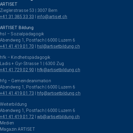
ARTISET
Zieglerstrasse 53 | 3007 Bern
+41 31 385 33 33
 | 
info@artiset.ch
ARTISET Bildung
hsl – Sozialpädagogik
Abendweg 1, Postfach | 6000 Luzern 6
+41 41 419 01 70
 | 
hsl@artisetbildung.ch
hfk – Kindheitspädagogik
Ladis + Gyr-Strasse 1 | 6300 Zug
+41 41 729 02 90
 | 
hfk@artisetbildung.ch
hfg – Gemeindeanimation
Abendweg 1, Postfach | 6000 Luzern 6
+41 41 419 01 73
 | 
hfg@artisetbildung.ch
Weiterbildung
Abendweg 1, Postfach | 6000 Luzern 6
+41 41 419 01 72
 | 
wb@artisetbildung.ch
Navigation überspringen
Medien
Magazin ARTISET