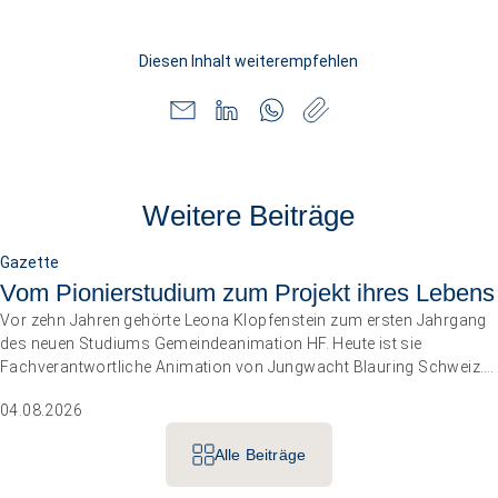
Diesen Inhalt weiterempfehlen
Weitere Beiträge
Gazette
Vom Pionierstudium zum Projekt ihres Lebens
Vor zehn Jahren gehörte Leona Klopfenstein zum ersten Jahrgang
des neuen Studiums Gemeindeanimation HF. Heute ist sie
Fachverantwortliche Animation von Jungwacht Blauring Schweiz.
Nachdem sie einen Anlass der Superlative mit 10 000 Kindern
04.08.2026
gemanagt hat, wartet nun ihr persönliches Grossprojekt.
Alle Beiträge