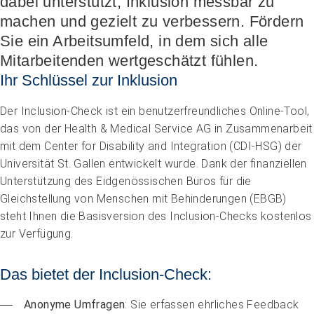
dabei unterstützt, Inklusion messbar zu
Höhere Fachschule Sozialpädagogik
Höhere Fachschule Kindheitspädagogik
machen und gezielt zu verbessern. Fördern
Praxispartner werden
Höhere Fachschule Gemeindeanimation
Praxispartner finden
Sozial- und Selbstkompetenz
Sie ein Arbeitsumfeld, in dem sich alle
Führung und Management
Laufbahnberatung
Personal rekrutieren und führen
Föderation
Mitarbeitenden wertgeschätzt fühlen.
Kindheits- und Sozialpädagogik
Arbeit und Betriebskultur gestalten
Team
Berufliche Inklusion fördern
Vision, Mission, Werte
Ihr Schlüssel zur Inklusion
Pflege und Betreuung
Betrieb führen und Recht umsetzen
Arbeiten bei ARTISET
Mit Angehörigen arbeiten
Politik und Positionen
Gastronomie und Hauswirtschaft
Sicherheit gewährleisten
Mitgliedschaft
Lebensende gestalten
Zusammenarbeit
Der Inclusion-Check ist ein benutzerfreundliches Online-Tool,
Weiterbildungen in Ihrer Institution
Finanzierung regeln
Übergänge gestalten
Projekte
das von der Health & Medical Service AG in Zusammenarbeit
Angebote bewerben
Empowerment stärken
mit dem Center for Disability and Integration (CDI-HSG) der
Angebote entwickeln
Gesundheitsfragen angehen
Nachhaltigkeit fördern
Universität St. Gallen entwickelt wurde. Dank der finanziellen
Integrität schützen
Einkauf organisieren
Bei Demenz begleiten
Unterstützung des Eidgenössischen Büros für die
Psychische Gesundheit fördern
Gleichstellung von Menschen mit Behinderungen (EBGB)
steht Ihnen die Basisversion des Inclusion-Checks kostenlos
zur Verfügung.
Das bietet der Inclusion-Check:
Anonyme Umfragen
: Sie erfassen ehrliches Feedback 