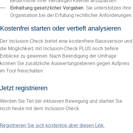
Bedürfnisse Ihrer vielfältigen Klientel anzupassen.
Einhaltung gesetzlicher Vorgaben
: Sie unterstützen Ihre 
Organisation bei der Erfüllung rechtlicher Anforderungen.
Kostenfrei starten oder vertieft analysieren
Impuls
Der Inclusion-Check bietet eine kostenfreie Basisversion und
Umgang mit verhaltensbezogenen und psychologischen
Symptomen bei Menschen mit Demenz
die Möglichkeit, mit Inclusion-Check PLUS noch tiefere
20.08.2026
online
Einblicke zu gewinnen. Nach Beendigung der Umfrage
können Sie zusätzliche Auswertungsebenen gegen Aufpreis
im Tool freischalten.
Jetzt registrieren
Werden Sie Teil der inklusiven Bewegung und starten Sie
noch heute mit dem Inclusion-Check.
Registrieren Sie sich kostenlos über diesen Link.