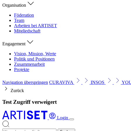
Organisation
Föderation
Team
Arbeiten bei ARTISET
Mitgliedschaft
Engagement
Vision, Mission, Werte
Politik und Positionen
Zusammenarbeit
Projekte
Navigation überspringen
CURAVIVA
INSOS
YO
Zurück
Test Zugriff verweigert
Login