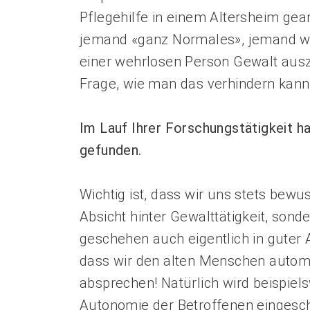
Empowerment stärken
Pflegehilfe in einem Altersheim gea
Gesundheitsfragen angehen
jemand «ganz Normales», jemand wie 
Integrität schützen
Bei Demenz begleiten
einer wehrlosen Person Gewalt auszu
Psychische Gesundheit fördern
Frage, wie man das verhindern kann
Im Lauf Ihrer Forschungstätigkeit h
gefunden.
Wichtig ist, dass wir uns stets bewu
Absicht hinter Gewalttätigkeit, son
geschehen auch eigentlich in guter 
dass wir den alten Menschen automa
absprechen! Natürlich wird beispie
Autonomie der Betroffenen eingeschr