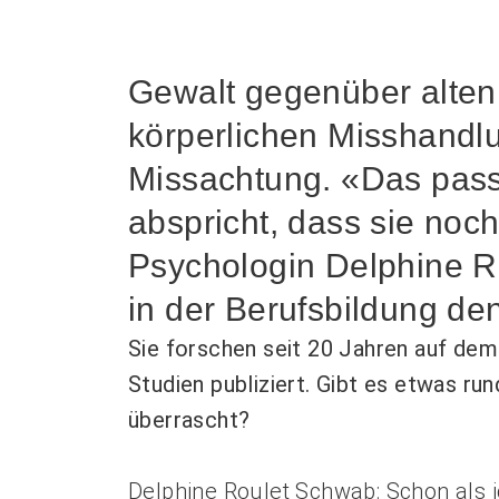
Personal rekrutieren und führen
Arbeit und Betriebskultur gestalten
Gewalt gegenüber alten 
Betrieb führen und Recht umsetzen
körperlichen Misshandlun
Sicherheit gewährleisten
Missachtung. «Das passi
Finanzierung regeln
Angebote bewerben
abspricht, dass sie noc
Angebote entwickeln
Psychologin Delphine Ro
Nachhaltigkeit fördern
Einkauf organisieren
in der Berufsbildung den
Sie forschen seit 20 Jahren auf dem
Studien publiziert. Gibt es etwas r
Berufliche Inklusion fördern
Mit Angehörigen arbeiten
überrascht?
Lebensende gestalten
Übergänge gestalten
Delphine Roulet Schwab: Schon als