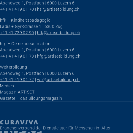
Abendweg 1, Postfach | 6000 Luzern 6
+41 41 419 01 70
 | 
hsl@artisetbildung.ch
hfk – Kindheitspädagogik
Ladis + Gyr-Strasse 1 | 6300 Zug
+41 41 729 02 90
 | 
hfk@artisetbildung.ch
hfg – Gemeindeanimation
Abendweg 1, Postfach | 6000 Luzern 6
+41 41 419 01 73
 | 
hfg@artisetbildung.ch
Weiterbildung
Abendweg 1, Postfach | 6000 Luzern 6
+41 41 419 01 72
 | 
wb@artisetbildung.ch
Navigation überspringen
Medien
Magazin ARTISET
Gazette – das Bildungsmagazin
Branchenverband der Dienstleister für Menschen im Alter