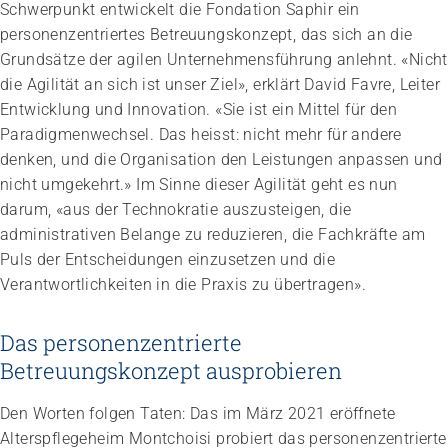
Schwerpunkt entwickelt die Fondation Saphir ein
personenzentriertes Betreuungskonzept, das sich an die
Grundsätze der agilen Unternehmensführung anlehnt. «Nicht
die Agilität an sich ist unser Ziel», erklärt David Favre, Leiter
Entwicklung und Innovation. «Sie ist ein Mittel für den
Paradigmenwechsel. Das heisst: nicht mehr für andere
denken, und die Organisation den Leistungen anpassen und
Impuls
nicht umgekehrt.» Im Sinne dieser Agilität geht es nun
Umgang mit verhaltensbezogenen und
darum, «aus der Technokratie auszusteigen, die
psychologischen Symptomen bei Menschen mit
administrativen Belange zu reduzieren, die Fachkräfte am
Demenz
Puls der Entscheidungen einzusetzen und die
20.08.2026
online
Verantwortlichkeiten in die Praxis zu übertragen».
Das personenzentrierte
Betreuungskonzept ausprobieren
Den Worten folgen Taten: Das im März 2021 eröffnete
Alterspflegeheim Montchoisi probiert das personenzentrierte