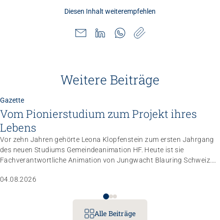
Diesen Inhalt weiterempfehlen
Weitere Beiträge
Gazette
Vom Pionierstudium zum Projekt ihres
Lebens
Vor zehn Jahren gehörte Leona Klopfenstein zum ersten Jahrgang
des neuen Studiums Gemeindeanimation HF. Heute ist sie
Fachverantwortliche Animation von Jungwacht Blauring Schweiz.
Nachdem sie einen Anlass der Superlative mit 10 000 Kindern
04.08.2026
gemanagt hat, wartet nun ihr persönliches Grossprojekt.
Alle Beiträge