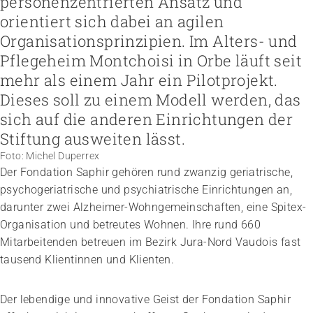
personenzentrierten Ansatz und
Höhere Fachschule Sozialpädagogik
Höhere Fachschule Kindheitspädagogik
orientiert sich dabei an agilen
Praxispartner werden
Höhere Fachschule Gemeindeanimation
Praxispartner finden
Organisationsprinzipien. Im Alters- und
Sozial- und Selbstkompetenz
Führung und Management
Laufbahnberatung
Pflegeheim Montchoisi in Orbe läuft seit
Personal rekrutieren und führen
Föderation
Kindheits- und Sozialpädagogik
Arbeit und Betriebskultur gestalten
Team
Berufliche Inklusion fördern
Vision, Mission, Werte
mehr als einem Jahr ein Pilotprojekt.
Pflege und Betreuung
Betrieb führen und Recht umsetzen
Arbeiten bei ARTISET
Mit Angehörigen arbeiten
Politik und Positionen
Dieses soll zu einem Modell werden, das
Gastronomie und Hauswirtschaft
Sicherheit gewährleisten
Mitgliedschaft
Lebensende gestalten
Zusammenarbeit
Weiterbildungen in Ihrer Institution
sich auf die anderen Einrichtungen der
Finanzierung regeln
Übergänge gestalten
Projekte
Angebote bewerben
Empowerment stärken
Stiftung ausweiten lässt.
Angebote entwickeln
Gesundheitsfragen angehen
Foto: Michel Duperrex
Nachhaltigkeit fördern
Integrität schützen
Der Fondation Saphir gehören rund zwanzig geriatrische,
Einkauf organisieren
Bei Demenz begleiten
psychogeriatrische und psychiatrische Einrichtungen an,
Psychische Gesundheit fördern
darunter zwei Alzheimer-Wohngemeinschaften, eine Spitex-
Organisation und betreutes Wohnen. Ihre rund 660
Mitarbeitenden betreuen im Bezirk Jura-Nord Vaudois fast
tausend Klientinnen und Klienten.
Der lebendige und innovative Geist der Fondation Saphir