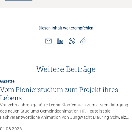
Diesen Inhalt weiterempfehlen
Impuls
Umgang mit verhaltensbezogenen und
psychologischen Symptomen bei Menschen mit
Weitere Beiträge
Demenz
20.08.2026
online
Gazette
Vom Pionierstudium zum Projekt ihres
Lebens
Vor zehn Jahren gehörte Leona Klopfenstein zum ersten Jahrgang
des neuen Studiums Gemeindeanimation HF. Heute ist sie
Fachverantwortliche Animation von Jungwacht Blauring Schweiz.
Nachdem sie einen Anlass der Superlative mit 10 000 Kindern
04.08.2026
gemanagt hat, wartet nun ihr persönliches Grossprojekt.