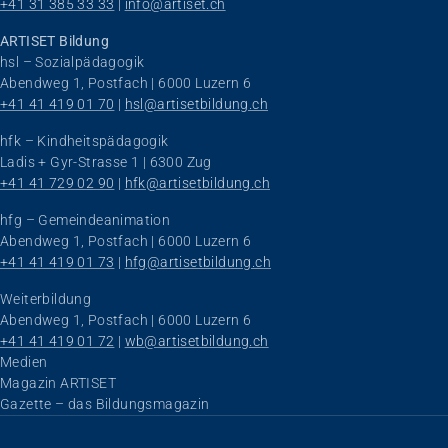
+41 31 385 33 33
 | 
info@artiset.ch
ARTISET Bildung
hsl – Sozialpädagogik
Abendweg 1, Postfach | 6000 Luzern 6
+41 41 419 01 70
 | 
hsl@artisetbildung.ch
hfk – Kindheitspädagogik
Ladis + Gyr-Strasse 1 | 6300 Zug
+41 41 729 02 90
 | 
hfk@artisetbildung.ch
hfg – Gemeindeanimation
Abendweg 1, Postfach | 6000 Luzern 6
+41 41 419 01 73
 | 
hfg@artisetbildung.ch
Weiterbildung
Abendweg 1, Postfach | 6000 Luzern 6
+41 41 419 01 72
 | 
wb@artisetbildung.ch
Navigation überspringen
Medien
Magazin ARTISET
Gazette – das Bildungsmagazin