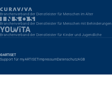
Branchenverband der Dienstleister für Menschen im Alter
Branchenverband der Dienstleister für Menschen mit Behinderungen
Branchenverband der Dienstleister für Kinder und Jugendliche
©ARTISET
Navigation überspringen
Support für myARTISET
Impressum
Datenschutz
AGB