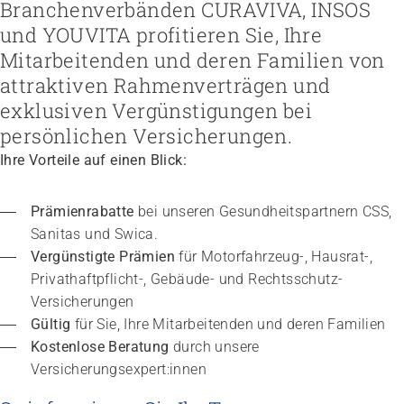
Höhere Fachschule Sozialpädagogik
Branchenverbänden CURAVIVA, INSOS
Höhere Fachschule Kindheitspädagogik
Praxispartner werden
und YOUVITA profitieren Sie, Ihre
Höhere Fachschule Gemeindeanimation
Praxispartner finden
Sozial- und Selbstkompetenz
Mitarbeitenden und deren Familien von
Führung und Management
Laufbahnberatung
Personal rekrutieren und führen
Föderation
attraktiven Rahmenverträgen und
Kindheits- und Sozialpädagogik
Arbeit und Betriebskultur gestalten
Team
Berufliche Inklusion fördern
Vision, Mission, Werte
Pflege und Betreuung
exklusiven Vergünstigungen bei
Betrieb führen und Recht umsetzen
Arbeiten bei ARTISET
Mit Angehörigen arbeiten
Politik und Positionen
Gastronomie und Hauswirtschaft
Sicherheit gewährleisten
Mitgliedschaft
persönlichen Versicherungen.
Lebensende gestalten
Zusammenarbeit
Weiterbildungen in Ihrer Institution
Finanzierung regeln
Übergänge gestalten
Projekte
Ihre Vorteile auf einen Blick:
Angebote bewerben
Empowerment stärken
Angebote entwickeln
Gesundheitsfragen angehen
Nachhaltigkeit fördern
Integrität schützen
Prämienrabatte
 bei unseren Gesundheitspartnern CSS, 
Einkauf organisieren
Bei Demenz begleiten
Sanitas und Swica.
Psychische Gesundheit fördern
Vergünstigte Prämien
 für Motorfahrzeug-, Hausrat-, 
Privathaftpflicht-, Gebäude- und Rechtsschutz-
Versicherungen
Gültig 
für Sie, Ihre Mitarbeitenden und deren Familien
Kostenlose Beratung 
durch unsere 
Versicherungsexpert:innen