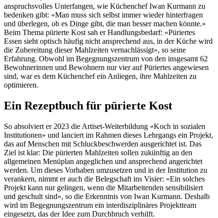
anspruchsvolles Unterfangen, wie Küchenchef Iwan Kurmann zu
bedenken gibt: «Man muss sich selbst immer wieder hinterfragen
und überlegen, ob es Dinge gibt, die man besser machen könnte.»
Beim Thema pürierte Kost sah er Handlungsbedarf: «Püriertes
Essen sieht optisch häufig nicht ansprechend aus, in der Küche wird
die Zubereitung dieser Mahlzeiten vernachlässigt», so seine
Erfahrung. Obwohl im Begegnungszentrum von den insgesamt 62
Bewohnerinnen und Bewohnern nur vier auf Püriertes angewiesen
sind, war es dem Küchenchef ein Anliegen, ihre Mahlzeiten zu
optimieren.
Ein Rezeptbuch für pürierte Kost
So absolviert er 2023 die Artiset-Weiterbildung «Koch in sozialen
Institutionen» und lanciert im Rahmen dieses ­Lehrgangs ein Projekt,
das auf Menschen mit Schluck­be­schwerden ausgerichtet ist. Das
Ziel ist klar: Die pürier­ten ­Mahlzeiten sollen zukünftig an den
allgemeinen Menüplan angeglichen und ansprechend angerichtet
werden. Um ­dieses Vorhaben umzusetzen und in der Institution zu
ver­ankern, nimmt er auch die Belegschaft ins Visier: «Ein solches
Projekt kann nur gelingen, wenn die Mitarbeitenden sensibilisiert
und geschult sind», so die Erkenntnis von Iwan Kurmann. Deshalb
wird im Begegnungszentrum ein interdisziplinäres Projektteam
eingesetzt, das der Idee zum Durchbruch verhilft.