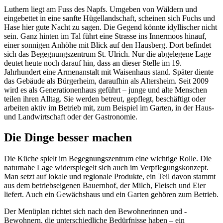
Luthern liegt am Fuss des Napfs. Umgeben von Wäldern und
eingebettet in eine sanfte Hügellandschaft, ­scheinen sich Fuchs und
Hase hier gute Nacht zu sagen. Die Gegend könnte idyllischer nicht
sein. Ganz hinten im Tal führt eine Strasse ins Innermoos hinauf,
einer sonnigen Anhöhe mit Blick auf den Hausberg. Dort befindet
sich das Begegnungszentrum St. Ulrich. Nur die abgelegene Lage
deutet heute noch darauf hin, dass an dieser Stelle im 19.
Jahrhundert eine Armenanstalt mit Waisenhaus stand. Später diente
das Gebäude als Bürgerheim, daraufhin als Altersheim. Seit 2009
wird es als Generationenhaus geführt – junge und alte Menschen
teilen ihren Alltag. Sie werden betreut, gepflegt, beschäftigt oder
arbeiten aktiv im Betrieb mit, zum Beispiel im Garten, in der Haus-
und Landwirtschaft oder der Gastronomie.
Die Dinge besser machen
Die Küche spielt im Begegnungszentrum eine wichtige ­Rolle. Die
naturnahe Lage widerspiegelt sich auch im ­Verpflegungskonzept.
Man setzt auf lokale und regionale Produkte, ein Teil davon stammt
aus dem betriebseigenen Bauernhof, der Milch, Fleisch und Eier
liefert. Auch ein Gewächshaus und ein Garten gehören zum Betrieb.
Der Menüplan richtet sich nach den Bewohnerinnen und ­
Bewohnern, die unterschiedliche Bedürfnisse haben – ein