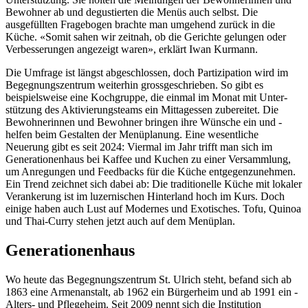
Bewohner ab und degustierten die Menüs auch selbst. Die
ausgefüllten Fragebogen ­brachte man umgehend zurück in die
Küche. «Somit sahen wir ­zeitnah, ob die Gerichte gelungen oder
Verbesserungen angezeigt waren», erklärt Iwan Kurmann.
Die Umfrage ist längst abgeschlossen, doch Partizipation wird im
Begegnungszentrum weiterhin grossgeschrieben. So gibt es
beispielsweise eine Kochgruppe, die einmal im Monat mit Unter­
stützung des Aktivierungsteams ein Mittagessen zubereitet. Die
Bewohnerinnen und Bewohner bringen ihre Wünsche ein und ­
helfen beim Gestalten der Menüplanung. Eine wesen­tliche
Neuerung gibt es seit 2024: Viermal im Jahr trifft man sich im
Generationenhaus bei Kaffee und Kuchen zu einer ­Versammlung,
um Anregungen und Feedbacks für die Küche entgegenzunehmen.
Ein Trend zeichnet sich dabei ab: Die traditionelle Küche mit lokaler
Verankerung ist im luzernischen Hinterland hoch im Kurs. Doch
einige haben auch Lust auf Modernes und Exotisches. Tofu, Quinoa
und ­Thai-Curry stehen jetzt auch auf dem Menüplan.
Generationenhaus
Wo heute das Begegnungszentrum St. Ulrich steht, befand sich ab
1863 eine Armenanstalt, ab 1962 ein Bürgerheim und ab 1991 ein ­
Alters- und Pflegeheim. Seit 2009 nennt sich die Institution