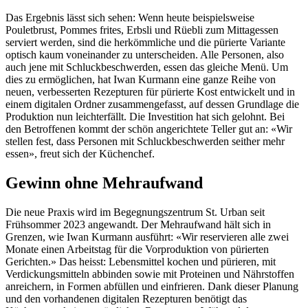
Das Ergebnis lässt sich sehen: Wenn heute beispiels­weise
Pouletbrust, Pommes frites, Erbsli und Rüebli zum Mittag­essen
serviert werden, sind die herkömmliche und die ­pürierte Variante
optisch kaum voneinander zu unter­scheiden. Alle Personen, also
auch jene mit Schluckbeschwerden, essen das gleiche Menü. Um
dies zu ermöglichen, hat Iwan Kurmann eine ganze Reihe von
neuen, verbesserten Rezepturen für pürierte Kost entwickelt und in
einem digitalen Ordner zusammengefasst, auf dessen Grundlage die
Produktion nun leichterfällt. Die Investi­tion hat sich gelohnt. Bei
den Betroffenen kommt der schön angerichtete Teller gut an: «Wir
stellen fest, dass Personen mit Schluckbeschwerden seither mehr
essen», freut sich der Küchenchef.
Gewinn ohne Mehraufwand
Die neue Praxis wird im Begegnungszentrum St. Urban seit
Frühsommer 2023 angewandt. Der Mehraufwand hält sich in
Grenzen, wie Iwan Kurmann ausführt: «Wir reservieren alle zwei
Monate einen Arbeitstag für die Vorproduktion von pürierten
Gerichten.» Das heisst: Lebensmittel kochen und pürieren, mit
Verdickungsmitteln abbinden sowie mit Proteinen und Nährstoffen
anreichern, in Formen abfüllen und einfrieren. Dank dieser Planung
und den vorhandenen digitalen Rezepturen benötigt das