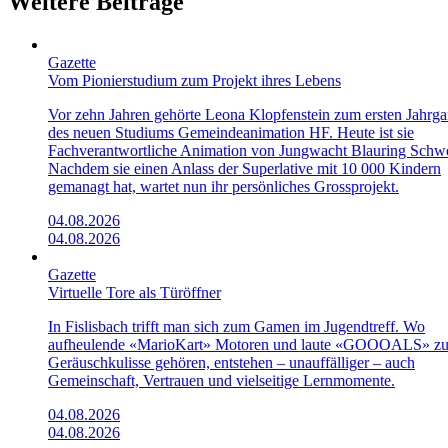
Weitere Beiträge
Gazette
Vom Pionierstudium zum Projekt ihres Lebens
Vor zehn Jahren gehörte Leona Klopfenstein zum ersten Jahrg
des neuen Studiums Gemeindeanimation HF. Heute ist sie
Fachverantwortliche Animation von Jungwacht Blauring Schwe
Nachdem sie einen Anlass der Superlative mit 10 000 Kindern
gemanagt hat, wartet nun ihr persönliches Grossprojekt.
04.08.2026
04.08.2026
Gazette
Virtuelle Tore als Türöffner
In Fislisbach trifft man sich zum Gamen im Jugendtreff. Wo
aufheulende «Mario­Kart»­ Motoren und laute «GOOOALS» zu
Geräuschkulisse gehören, entstehen – unauffälliger – auch
Gemeinschaft, Vertrauen und vielseitige Lernmomente.
04.08.2026
04.08.2026