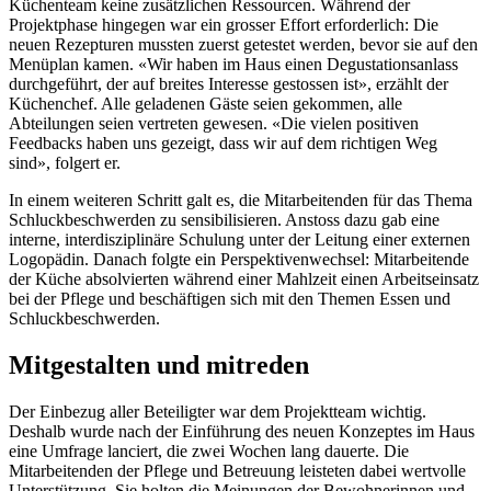
Küchenteam keine zusätzlichen Ressourcen. Während der
Projektphase hingegen war ein grosser Effort erforderlich: Die
neuen Rezepturen mussten zuerst getestet werden, bevor sie auf den
Menüplan ­kamen. «Wir haben im Haus einen Degustationsanlass
durchgeführt, der auf breites Interesse gestossen ist», erzählt der
Küchenchef. Alle geladenen Gäste seien gekommen, alle
Abteilungen seien vertreten gewesen. «Die vielen positiven
Feedbacks haben uns gezeigt, dass wir auf dem richtigen Weg
sind», folgert er.
In einem weiteren Schritt galt es, die Mitarbeitenden für das Thema
Schluckbeschwerden zu ­sensibilisieren. Anstoss dazu gab eine
interne, interdisziplinäre Schulung unter der Leitung einer externen
Logopädin. Danach folgte ein Perspektivenwechsel: Mitarbeitende
der Küche absolvierten während einer Mahlzeit einen Arbeitseinsatz
bei der Pflege und beschäftigen sich mit den Themen Essen und
Schluckbeschwerden.
Mitgestalten und mitreden
Der Einbezug aller Beteiligter war dem Projektteam wichtig.
Deshalb wurde nach der Einführung des neuen Konzeptes im Haus
eine Umfrage lanciert, die zwei Wochen lang ­dauerte. Die
Mitarbeitenden der Pflege und Betreuung leisteten dabei wertvolle
Unterstützung. Sie holten die Meinungen der Bewohnerinnen und