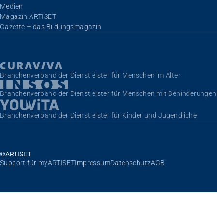
Navigation überspringen
Medien
Magazin ARTISET
Gazette – das Bildungsmagazin
Branchenverband der Dienstleister für Menschen im Alter
Branchenverband der Dienstleister für Menschen mit Behinderungen
Branchenverband der Dienstleister für Kinder und Jugendliche
©ARTISET
Navigation überspringen
Support für myARTISET
Impressum
Datenschutz
AGB