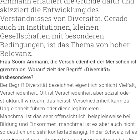
Ammann erläutert die Gründe ­dafür und
Höhere Fachschule Sozialpädagogik
Höhere Fachschule Kindheitspädagogik
skizziert die Entwicklung des
Praxispartner werden
Höhere Fachschule Gemeindeanimation
Praxispartner finden
Verständnisses von Diversität. Gerade
Sozial- und Selbstkompetenz
Führung und Management
Laufbahnberatung
auch in Institutionen, kleinen
Personal rekrutieren und führen
Föderation
Kindheits- und Sozialpädagogik
Arbeit und Betriebskultur gestalten
Team
Berufliche Inklusion fördern
Vision, Mission, Werte
Gesellschaften mit besonderen
Pflege und Betreuung
Betrieb führen und Recht umsetzen
Arbeiten bei ARTISET
Mit Angehörigen arbeiten
Politik und Positionen
Bedingungen, ist das Thema von hoher
Gastronomie und Hauswirtschaft
Sicherheit gewährleisten
Mitgliedschaft
Lebensende gestalten
Zusammenarbeit
Weiterbildungen in Ihrer Institution
Relevanz.
Finanzierung regeln
Übergänge gestalten
Projekte
Angebote bewerben
Empowerment stärken
Frau Soom Ammann, die Verschiedenheit der Menschen ist
Angebote entwickeln
Gesundheitsfragen angehen
grenzenlos: Worauf zielt der Begriff «Diversität»
Nachhaltigkeit fördern
Integrität schützen
insbesondere?
Einkauf organisieren
Bei Demenz begleiten
Der Begriff Diversität bezeichnet eigentlich schlicht Vielfalt,
Psychische Gesundheit fördern
Verschiedenheit. Oft ist Verschiedenheit aber sozial oder
strukturell wirksam, das heisst: Verschiedenheit kann zu
Ungleichheit führen oder diese legitimieren.
Manchmal ist das sehr offensichtlich, beispielsweise bei
Bildung und Einkommen, manchmal ist es aber auch nicht
so deutlich und sehr kontextabhängig. In der Schweiz ist es
zum Beispiel egal, ob man blaue oder grüne Augen hat. Es