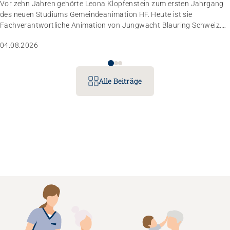
Vor zehn Jahren gehörte Leona Klopfenstein zum ersten Jahrgang
des neuen Studiums Gemeindeanimation HF. Heute ist sie
Fachverantwortliche Animation von Jungwacht Blauring Schweiz.
Nachdem sie einen Anlass der Superlative mit 10 000 Kindern
04.08.2026
gemanagt hat, wartet nun ihr persönliches Grossprojekt.
Alle Beiträge