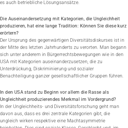
es auch betriebliche Lösungsansätze.
Die Auseinandersetzung mit Kategorien, die Ungleichheit
produzieren, hat eine lange Tradition: Können Sie diese kurz
erörtern?
Der Ursprung des gegenwärtigen Diversitätsdiskurses ist in
der Mitte des letzten Jahrhunderts zu verorten. Man begann
Impuls
sich unter anderem in Bürgerrechtsbewegungen wie in den
Umgang mit verhaltensbezogenen und
USA mit Kategorien auseinanderzusetzen, die zu
psychologischen Symptomen bei Menschen mit
Unterdrückung, Diskriminierung und sozialer
Demenz
Benachteiligung ganzer gesellschaftlicher Gruppen führen.
20.08.2026
online
In den USA stand zu Beginn vor allem die Rasse als
Ungleichheit produzierendes Merkmal im Vordergrund?
In der Ungleichheits- und Diversitätsforschung geht man
davon aus, dass es drei zentrale Kategorien gibt, die
ungleich wirken respektive eine Machtasymmetrie
beinhalten. Dies sind soziale Klasse, Geschlecht und, im