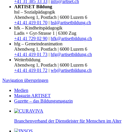
+41 31 385 33 33
|
info@artiset.ch
ARTISET Bildung
hsl – Sozialpädagogik
Abendweg 1, Postfach | 6000 Luzern 6
+41 41 419 01 70
|
hsl@artisetbildung.ch
hfk – Kindheitspädagogik
Ladis + Gyr-Strasse 1 | 6300 Zug
+41 41 729 02 90
|
hfk@artisetbildung.ch
hfg – Gemeindeanimation
Abendweg 1, Postfach | 6000 Luzern 6
+41 41 419 01 73
|
hfg@artisetbildung.ch
Weiterbildung
Abendweg 1, Postfach | 6000 Luzern 6
+41 41 419 01 72
|
wb@artisetbildung.ch
Navigation überspringen
Medien
Magazin ARTISET
Gazette – das Bildungsmagazin
Branchenverband der Dienstleister für Menschen im Alter