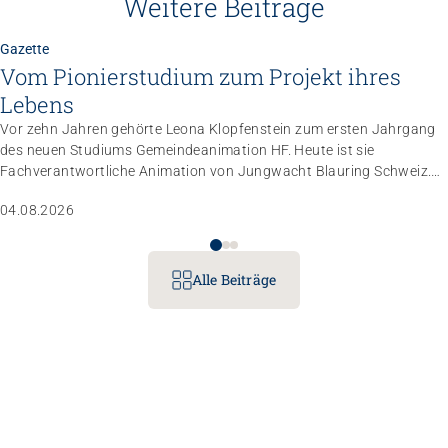
Weitere Beiträge
Gazette
Vom Pionierstudium zum Projekt ihres
Lebens
Vor zehn Jahren gehörte Leona Klopfenstein zum ersten Jahrgang
des neuen Studiums Gemeindeanimation HF. Heute ist sie
Fachverantwortliche Animation von Jungwacht Blauring Schweiz.
Nachdem sie einen Anlass der Superlative mit 10 000 Kindern
04.08.2026
gemanagt hat, wartet nun ihr persönliches Grossprojekt.
Alle Beiträge