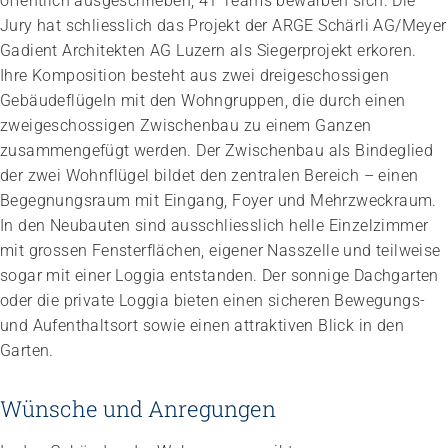
öffentlich ausgeschrieben, 41 Teams bewarben sich. Die
Jury hat schliesslich das Projekt der ARGE Schärli AG/Meyer
Gadient Architekten AG Luzern als Siegerprojekt erkoren.
Ihre Komposition besteht aus zwei dreigeschossigen
Gebäudeflügeln mit den Wohngruppen, die durch einen
zweigeschossigen Zwischenbau zu einem Ganzen
zusammengefügt werden. Der Zwischenbau als Bindeglied
der zwei Wohnflügel bildet den zentralen Bereich – einen
Impuls
Begegnungsraum mit Eingang, Foyer und Mehrzweckraum.
Umgang mit verhaltensbezogenen und
psychologischen Symptomen bei Menschen mit
In den Neubauten sind ausschliesslich helle Einzelzimmer
Demenz
mit grossen Fensterflächen, eigener Nasszelle und teilweise
20.08.2026
online
sogar mit einer Loggia entstanden. Der sonnige Dachgarten
oder die private Loggia bieten einen sicheren Bewegungs-
und Aufenthaltsort sowie einen attraktiven Blick in den
Garten.
Wünsche und Anregungen