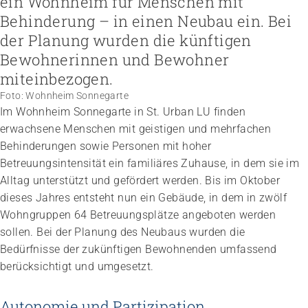
ein Wohnheim für Menschen mit
Höhere Fachschule Sozialpädagogik
Höhere Fachschule Kindheitspädagogik
Behinderung – in einen Neubau ein. Bei
Praxispartner werden
Höhere Fachschule Gemeindeanimation
Praxispartner finden
der Planung wurden die künftigen
Sozial- und Selbstkompetenz
Führung und Management
Laufbahnberatung
Bewohnerinnen und Bewohner
Personal rekrutieren und führen
Föderation
Kindheits- und Sozialpädagogik
Arbeit und Betriebskultur gestalten
Team
Berufliche Inklusion fördern
Vision, Mission, Werte
miteinbezogen.
Pflege und Betreuung
Betrieb führen und Recht umsetzen
Arbeiten bei ARTISET
Mit Angehörigen arbeiten
Politik und Positionen
Gastronomie und Hauswirtschaft
Foto: Wohnheim Sonnegarte
Sicherheit gewährleisten
Mitgliedschaft
Lebensende gestalten
Zusammenarbeit
Weiterbildungen in Ihrer Institution
Im Wohnheim Sonnegarte in St. ­Urban LU finden
Finanzierung regeln
Übergänge gestalten
Projekte
Angebote bewerben
erwachsene Menschen mit geistigen und mehrfachen
Empowerment stärken
Angebote entwickeln
Gesundheitsfragen angehen
Behinderungen sowie Personen mit hoher
Nachhaltigkeit fördern
Integrität schützen
Betreuungsintensität ein familiäres Zuhause, in dem sie im
Einkauf organisieren
Bei Demenz begleiten
Alltag unterstützt und gefördert werden. Bis im Oktober
Psychische Gesundheit fördern
dieses Jahres entsteht nun ein Gebäude, in dem in zwölf
Wohngruppen 64 Betreuungsplätze angeboten werden
sollen. Bei der Planung des Neubaus wurden die
Bedürfnisse der zukünftigen Bewohnenden umfassend
berücksichtigt und umgesetzt.
Autonomie und Partizipation