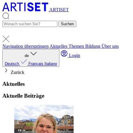
ARTISET
Suchen
Navigation überspringen
Aktuelles
Themen
Bildung
Über uns
Login
de
Deutsch
Français
Italiano
Zurück
Aktuelles
Aktuelle Beiträge