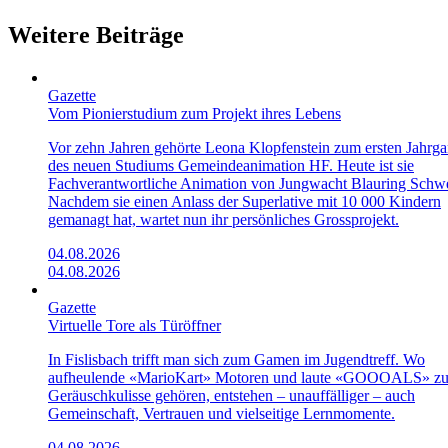
Weitere Beiträge
Gazette
Vom Pionierstudium zum Projekt ihres Lebens
Vor zehn Jahren gehörte Leona Klopfenstein zum ersten Jahrg
des neuen Studiums Gemeindeanimation HF. Heute ist sie
Fachverantwortliche Animation von Jungwacht Blauring Schwe
Nachdem sie einen Anlass der Superlative mit 10 000 Kindern
gemanagt hat, wartet nun ihr persönliches Grossprojekt.
04.08.2026
04.08.2026
Gazette
Virtuelle Tore als Türöffner
In Fislisbach trifft man sich zum Gamen im Jugendtreff. Wo
aufheulende «Mario­Kart»­ Motoren und laute «GOOOALS» zu
Geräuschkulisse gehören, entstehen – unauffälliger – auch
Gemeinschaft, Vertrauen und vielseitige Lernmomente.
04.08.2026