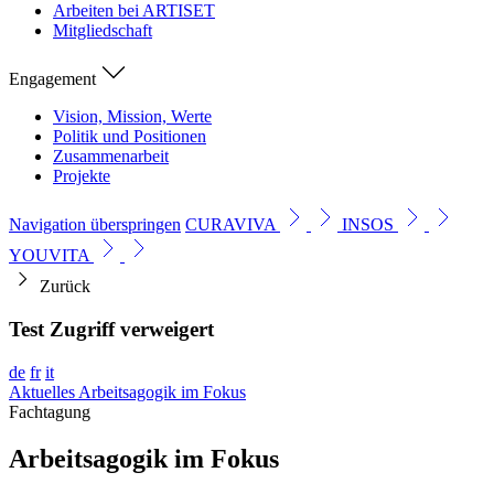
Arbeiten bei ARTISET
Mitgliedschaft
Engagement
Vision, Mission, Werte
Politik und Positionen
Zusammenarbeit
Projekte
Navigation überspringen
CURAVIVA
INSOS
YOUVITA
Zurück
Test Zugriff verweigert
de
fr
it
Aktuelles
Arbeitsagogik im Fokus
Fachtagung
Arbeitsagogik im Fokus