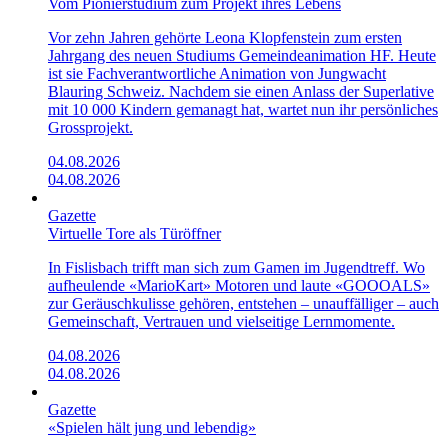
Vom Pionierstudium zum Projekt ihres Lebens
Vor zehn Jahren gehörte Leona Klopfenstein zum ersten
Jahrgang des neuen Studiums Gemeindeanimation HF. Heute
ist sie Fachverantwortliche Animation von Jungwacht
Blauring Schweiz. Nachdem sie einen Anlass der Superlative
mit 10 000 Kindern gemanagt hat, wartet nun ihr persönliches
Grossprojekt.
04.08.2026
04.08.2026
Gazette
Virtuelle Tore als Türöffner
In Fislisbach trifft man sich zum Gamen im Jugendtreff. Wo
aufheulende «Mario­Kart»­ Motoren und laute «GOOOALS»
zur Geräuschkulisse gehören, entstehen – unauffälliger – auch
Gemeinschaft, Vertrauen und vielseitige Lernmomente.
04.08.2026
04.08.2026
Gazette
«Spielen hält jung und lebendig»