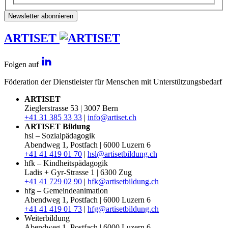
Newsletter abonnieren
ARTISET
Folgen auf
Föderation der Dienstleister für Menschen mit Unterstützungsbedarf
ARTISET
Zieglerstrasse 53 | 3007 Bern
+41 31 385 33 33
|
info@artiset.ch
ARTISET Bildung
hsl – Sozialpädagogik
Abendweg 1, Postfach | 6000 Luzern 6
+41 41 419 01 70
|
hsl@artisetbildung.ch
hfk – Kindheitspädagogik
Ladis + Gyr-Strasse 1 | 6300 Zug
+41 41 729 02 90
|
hfk@artisetbildung.ch
hfg – Gemeindeanimation
Abendweg 1, Postfach | 6000 Luzern 6
+41 41 419 01 73
|
hfg@artisetbildung.ch
Weiterbildung
Abendweg 1, Postfach | 6000 Luzern 6