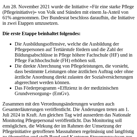
Am 28. November 2021 wurde die Initiative «Für eine starke Pflege
(Pflegeinitiative)» von Volk und Ständen mit einem Ja-Anteil von
61% angenommen. Der Bundesrat beschloss daraufhin, die Initiative
in zwei Etappen umzusetzen.
Die erste Etappe beinhaltet folgendes:
Die Ausbildungsoffensive, welche die Ausbildung der
Pflegepersonen auf Tertiärstufe fördern und die Zahl der
Bildungsabschlüsse in Pflege höhere Fachschule (HF) und in
Pflege Fachhochschule (FH) erhöhen soll.
Die direkte Abrechnung von Pflegeleistungen, die vorsieht,
dass bestimmte Leistungen ohne ärztlichen Auftrag oder ohne
ärztliche Anordnung direkt zulasten der Sozialversicherungen
abgerechnet werden können.
Das Förderprogramm «Effizienz in der medizinischen
Grundversorgung» (EmGv).
Zusammen mit den Verordnungsänderungen wurden auch
Gesamterläuterungen veröffentlicht. Die Änderungen treten am 1.
Juli 2024 in Kraft. Am gleichen Tag wird ausserdem das Nationale
Monitoring Pflegepersonal veröffentlicht. Das Monitoring soll
ermöglichen, die Wirkung der im Rahmen der Umsetzung der
Pflegeinitiative getroffenen Massnahmen regelmässig und langfristig
zu überprüfen und stellt Bund und Kantonen Steuerungswissen zur