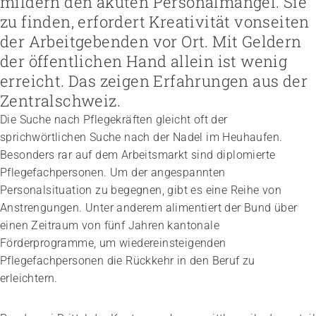
mildern den akuten Personalmangel. Sie
Höhere Fachschule Sozialpädagogik
Höhere Fachschule Kindheitspädagogik
zu finden, erfordert Kreativität vonseiten
Praxispartner werden
Höhere Fachschule Gemeindeanimation
Praxispartner finden
der Arbeitgebenden vor Ort. Mit Geldern
Sozial- und Selbstkompetenz
Führung und Management
Laufbahnberatung
der öffentlichen Hand allein ist wenig
Personal rekrutieren und führen
Föderation
Kindheits- und Sozialpädagogik
Arbeit und Betriebskultur gestalten
Team
Berufliche Inklusion fördern
Vision, Mission, Werte
erreicht. Das zeigen Erfahrungen aus der
Pflege und Betreuung
Betrieb führen und Recht umsetzen
Arbeiten bei ARTISET
Mit Angehörigen arbeiten
Politik und Positionen
Zentralschweiz.
Gastronomie und Hauswirtschaft
Sicherheit gewährleisten
Mitgliedschaft
Lebensende gestalten
Zusammenarbeit
Weiterbildungen in Ihrer Institution
Finanzierung regeln
Die Suche nach Pflegekräften gleicht oft der
Übergänge gestalten
Projekte
Angebote bewerben
Empowerment stärken
sprichwörtlichen Suche nach der Nadel im Heuhaufen.
Angebote entwickeln
Gesundheitsfragen angehen
Besonders rar auf dem Arbeitsmarkt sind diplomierte
Nachhaltigkeit fördern
Integrität schützen
Pflegefachpersonen. Um der angespannten
Einkauf organisieren
Bei Demenz begleiten
Personalsituation zu begegnen, gibt es eine Reihe von
Psychische Gesundheit fördern
Anstrengungen. Unter anderem alimentiert der Bund über
einen Zeitraum von fünf Jahren kantonale
Förderprogramme, um wiedereinsteigenden
Pflegefachpersonen die Rückkehr in den Beruf zu
erleichtern.