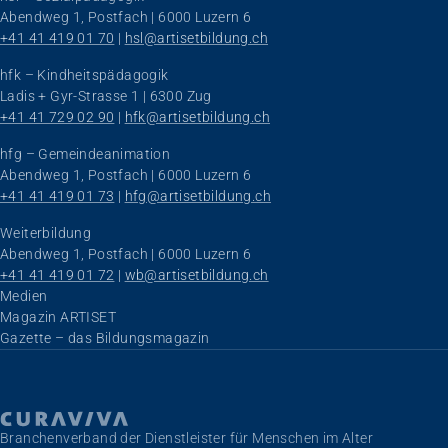
Abendweg 1, Postfach | 6000 Luzern 6
+41 41 419 01 70
 | 
hsl@artisetbildung.ch
hfk – Kindheitspädagogik
Ladis + Gyr-Strasse 1 | 6300 Zug
+41 41 729 02 90
 | 
hfk@artisetbildung.ch
hfg – Gemeindeanimation
Abendweg 1, Postfach | 6000 Luzern 6
+41 41 419 01 73
 | 
hfg@artisetbildung.ch
Weiterbildung
Abendweg 1, Postfach | 6000 Luzern 6
+41 41 419 01 72
 | 
wb@artisetbildung.ch
Navigation überspringen
Medien
Magazin ARTISET
Gazette – das Bildungsmagazin
Branchenverband der Dienstleister für Menschen im Alter