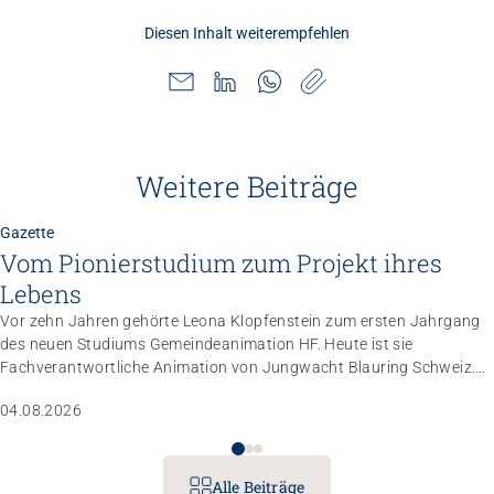
Diesen Inhalt weiterempfehlen
Weitere Beiträge
Gazette
Vom Pionierstudium zum Projekt ihres
Lebens
Vor zehn Jahren gehörte Leona Klopfenstein zum ersten Jahrgang
des neuen Studiums Gemeindeanimation HF. Heute ist sie
Fachverantwortliche Animation von Jungwacht Blauring Schweiz.
Nachdem sie einen Anlass der Superlative mit 10 000 Kindern
04.08.2026
gemanagt hat, wartet nun ihr persönliches Grossprojekt.
Alle Beiträge