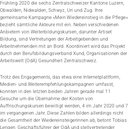
Frühling 2020 die sechs Zentralschweizer Kantone Luzern,
Obwalden, Nidwalden, Schwyz, Uri und Zug. Ihre
gemeinsame Kampagne «Mein Wiedereinstieg in die Pflege»
bezieht sämtliche Akteure mit ein. Neben verschiedenen
Anbietern von Weiterbildungskursen, darunter Artiset
Bildung, sind Vertretungen der Arbeitgebenden und
Arbeitnehmenden mit an Bord. Koordiniert wird das Projekt
Impuls
durch den Berufsbildungsverband Xund, Organisationen der
Umgang mit verhaltensbezogenen und
Arbeitswelt (OdA) Gesundheit Zentralschweiz.
psychologischen Symptomen bei Menschen mit
Demenz
Trotz des Engagements, das etwa eine Internetplattform,
20.08.2026
online
Medien- und Weiterempfehlungskampagnen umfasst,
konnten in den letzten beiden Jahren gerade mal 11
Gesuche um die Übernahme der Kosten von
Auffrischungskursen bewilligt werden, 4 im Jahr 2020 und 7
im vergangenen Jahr. Diese Zahlen bilden allerdings nicht
die Gesamtheit der Wiedereinsteigerinnen ab, betont Tobias
Lengen, Geschäftsführer der OdA und stellvertretender