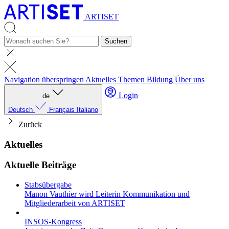
ARTISET
Suchen
Navigation überspringen
Aktuelles
Themen
Bildung
Über uns
Login
de
Deutsch
Français
Italiano
Zurück
Aktuelles
Aktuelle Beiträge
Stabsübergabe
Manon Vauthier wird Leiterin Kommunikation und
Mitgliederarbeit von ARTISET
INSOS-Kongress