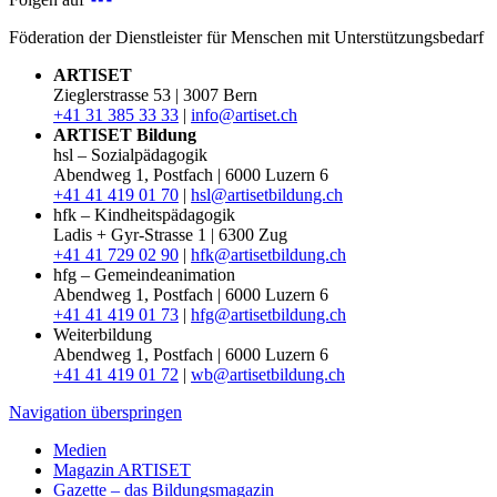
Föderation der Dienstleister für Menschen mit Unterstützungsbedarf
ARTISET
Zieglerstrasse 53 | 3007 Bern
+41 31 385 33 33
|
info@artiset.ch
ARTISET Bildung
hsl – Sozialpädagogik
Abendweg 1, Postfach | 6000 Luzern 6
+41 41 419 01 70
|
hsl@artisetbildung.ch
hfk – Kindheitspädagogik
Ladis + Gyr-Strasse 1 | 6300 Zug
+41 41 729 02 90
|
hfk@artisetbildung.ch
hfg – Gemeindeanimation
Abendweg 1, Postfach | 6000 Luzern 6
+41 41 419 01 73
|
hfg@artisetbildung.ch
Weiterbildung
Abendweg 1, Postfach | 6000 Luzern 6
+41 41 419 01 72
|
wb@artisetbildung.ch
Navigation überspringen
Medien
Magazin ARTISET
Gazette – das Bildungsmagazin