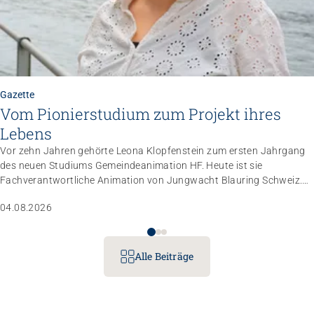
Gazette
Vom Pionierstudium zum Projekt ihres
Lebens
Vor zehn Jahren gehörte Leona Klopfenstein zum ersten Jahrgang
des neuen Studiums Gemeindeanimation HF. Heute ist sie
Fachverantwortliche Animation von Jungwacht Blauring Schweiz.
Nachdem sie einen Anlass der Superlative mit 10 000 Kindern
04.08.2026
gemanagt hat, wartet nun ihr persönliches Grossprojekt.
Alle Beiträge