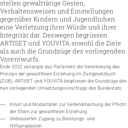
Höhere Fachschule Sozialpädagogik
stellen gewalttätige Gesten,
Höhere Fachschule Kindheitspädagogik
Praxispartner werden
Verhaltensweisen und Einstellungen
Höhere Fachschule Gemeindeanimation
Praxispartner finden
Sozial- und Selbstkompetenz
gegenüber Kindern und Jugendlichen
Führung und Management
Laufbahnberatung
Personal rekrutieren und führen
Föderation
eine Verletzung ihrer Würde und ihrer
Kindheits- und Sozialpädagogik
Arbeit und Betriebskultur gestalten
Team
Berufliche Inklusion fördern
Vision, Mission, Werte
Pflege und Betreuung
Integrität dar. Deswegen begrüssen
Betrieb führen und Recht umsetzen
Arbeiten bei ARTISET
Mit Angehörigen arbeiten
Politik und Positionen
Gastronomie und Hauswirtschaft
Sicherheit gewährleisten
Mitgliedschaft
ARTISET und YOUVITA sowohl die Ziele
Lebensende gestalten
Zusammenarbeit
Weiterbildungen in Ihrer Institution
Finanzierung regeln
Übergänge gestalten
Projekte
als auch die Grundzüge des vorliegenden
Angebote bewerben
Empowerment stärken
Vorentwurfs.
Angebote entwickeln
Gesundheitsfragen angehen
Nachhaltigkeit fördern
Integrität schützen
Ende 2022 verlangte das Parlament die Verankerung des
Einkauf organisieren
Bei Demenz begleiten
Prinzips der gewaltfreien Erziehung im Zivilgesetzbuch
Psychische Gesundheit fördern
(ZGB). ARTISET und YOUVITA begrüssen die Grundzüge des
nun vorliegenden Umsetzungsvorschlags des Bundesrats:
Inhalt und Modalitäten zur Geltendmachung der Pflicht 
der Eltern zur gewaltfreien Erziehung
Verbesserten Zugang zu Beratungs- und 
Hilfsangeboten