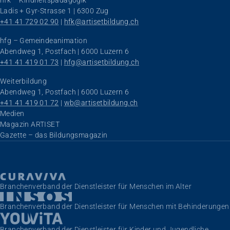
hfk – Kindheitspädagogik
Ladis + Gyr-Strasse 1 | 6300 Zug
+41 41 729 02 90
 | 
hfk@artisetbildung.ch
hfg – Gemeindeanimation
Abendweg 1, Postfach | 6000 Luzern 6
+41 41 419 01 73
 | 
hfg@artisetbildung.ch
Weiterbildung
Abendweg 1, Postfach | 6000 Luzern 6
+41 41 419 01 72
 | 
wb@artisetbildung.ch
Navigation überspringen
Medien
Magazin ARTISET
Gazette – das Bildungsmagazin
Branchenverband der Dienstleister für Menschen im Alter
Branchenverband der Dienstleister für Menschen mit Behinderungen
Branchenverband der Dienstleister für Kinder und Jugendliche