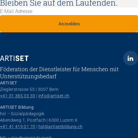
Bleiben Sie auf dem Laufenden.
Anmelden
ARTISET
Föderation der Dienstleister für Menschen mit
Unterstützungsbedarf
ARTISET
Zieglerstrasse 53 | 3007 Bern
+41 31 385 33 33
 | 
info@artiset.ch
ARTISET Bildung
hsl – Sozialpädagogik
Abendweg 1, Postfach | 6000 Luzern 6
+41 41 419 01 70
 | 
hsl@artisetbildung.ch