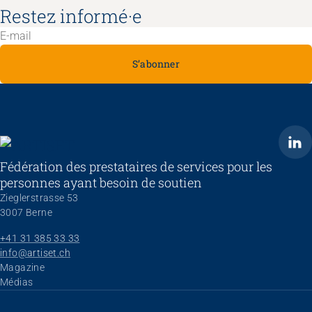
Restez informé·e
S’abonner
ARTISET
Fédération des prestataires de services pour les
personnes ayant besoin de soutien
Zieglerstrasse 53
3007 Berne
+41 31 385 33 33
info@artiset.ch
Aller au contenu
Magazine
Médias