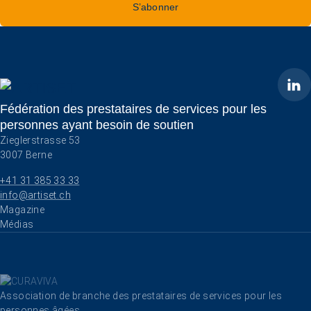
S’abonner
ARTISET
Fédération des prestataires de services pour les
personnes ayant besoin de soutien
Zieglerstrasse 53
3007 Berne
+41 31 385 33 33
info@artiset.ch
Aller au contenu
Magazine
Médias
Association de branche des prestataires de services pour les
personnes âgées