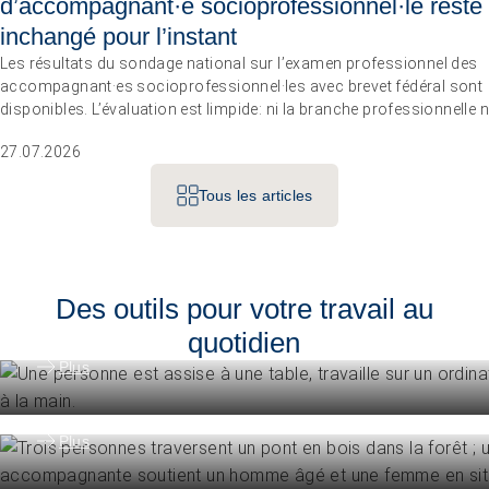
d’accompagnant·e socioprofessionnel·le reste
inchangé pour l’instant
Les résultats du sondage national sur l’examen professionnel des
accompagnant·es socioprofessionnel·les avec brevet fédéral sont
disponibles. L’évaluation est limpide: ni la branche professionnelle ni
marché du travail n’estiment nécessaire de réviser totalement le
27.07.2026
règlement d’examen dans les trois à quatre prochaines années. L’ent
responsable a donc décidé de ne pas modifier le profil professionne
Tous les articles
les compétences opérationnelles et les conditions d’admission po
le moment.
Gérer
Des outils pour votre travail au
Outils de gestion d’entreprise
quotidien
Accompagner les personnes
Plus
Ressources pour l'accompagnement 
Plus
Congrès