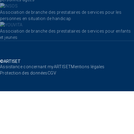
Association de branche des prestataires de services pour les
personnes en situation de handicap
Association de branche des prestataires de services pour enfants
et jeunes
©ARTISET
Aller au contenu
Assistance concernant myARTISET
Mentions légales
Protection des données
CGV