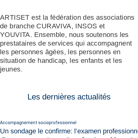
ARTISET est la fédération des associations
de branche CURAVIVA, INSOS et
Recruter et diriger du personnel
Fédération
Organiser le travail et construire la culture d’entreprise
Équipe
Favoriser l'intégration professionnelle
Vision, mission, valeurs
YOUVITA. Ensemble, nous soutenons les
Gérer l'entreprise et appliquer la loi
Travailler chez ARTISET
Travailler avec les proches
Politiques publiques & Prises de position
prestataires de services qui accompagnent
Garantir la sécurité
Affiliation
Accompagner la fin de vie
Travail en réseaux
les personnes âgées, les personnes en
Régler le financement
Organiser les transitions
Projets
Développer des offres
Renforcer l’autodétermination
situation de handicap, les enfants et les
Promouvoir des offres
Aborder les questions de santé
jeunes.
Promouvoir la durabilité
Protéger l'intégrité
Organiser des achats
Accompagner en cas de démence
Promouvoir la santé mentale
Les dernières actualités
Accompagnement socioprofessionnel
Un sondage le confirme: l’examen professionn