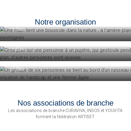
Sans limites!? – Questionner, repousser et dépasser les
Engagement
limites
Vision, mission, valeurs
26.08.2026
Interlaken
Notre organisation
Engagement
Plus
Politique et positions
Organisation
Plus
La fédération ARTISET en bref
Plus
Nos associations de branche
Les associations de branche CURAVIVA, INSOS et YOUVITA
forment la fédération ARTISET.