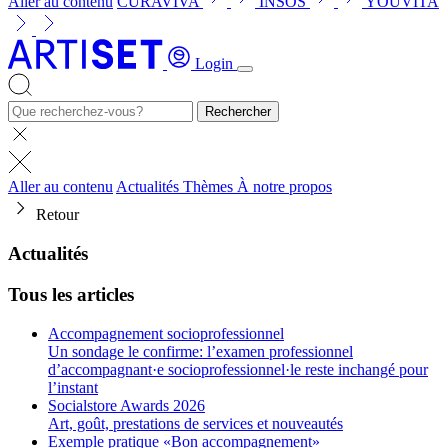
Aller au contenu
CURAVIVA
INSOS
YOUVITA
Login
Rechercher
Aller au contenu
Actualités
Thèmes
À notre propos
Retour
Actualités
Tous les articles
Accompagnement socioprofessionnel
Un sondage le confirme: l’examen professionnel
d’accompagnant·e socioprofessionnel·le reste inchangé pour
l’instant
Socialstore Awards 2026
Art, goût, prestations de services et nouveautés
Exemple pratique «Bon accompagnement»