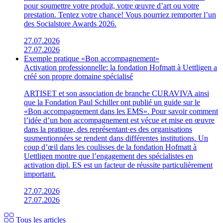
pour soumettre votre produit, votre œuvre d’art ou votre
prestation. Tentez votre chance! Vous pourriez remporter l’un
des Socialstore Awards 2026.
27.07.2026
27.07.2026
Exemple pratique «Bon accompagnement»
Activation professionnelle: la fondation Hofmatt à Uettligen a
créé son propre domaine spécialisé
ARTISET et son association de branche CURAVIVA ainsi
que la Fondation Paul Schiller ont publié un guide sur le
«Bon accompagnement dans les EMS». Pour savoir comment
l’idée d’un bon accompagnement est vécue et mise en œuvre
dans la pratique, des représentant·es des organisations
susmentionnées se rendent dans différentes institutions. Un
coup d’œil dans les coulisses de la fondation Hofmatt à
Uettligen montre que l’engagement des spécialistes en
activation dipl. ES est un facteur de réussite particulièrement
important.
27.07.2026
27.07.2026
Tous les articles