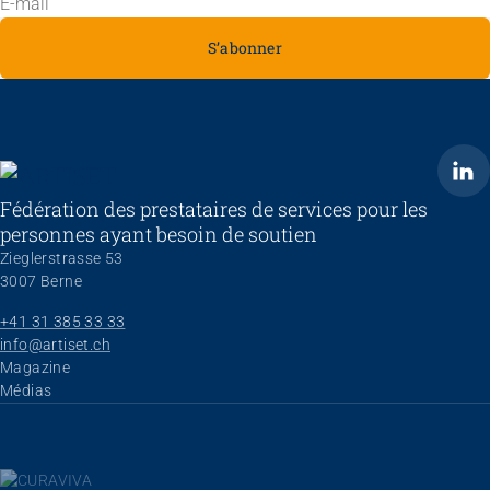
S’abonner
ARTISET
Fédération des prestataires de services pour les
personnes ayant besoin de soutien
Zieglerstrasse 53
3007 Berne
+41 31 385 33 33
info@artiset.ch
Aller au contenu
Magazine
Médias