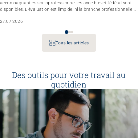
Sans limites!? – Questionner, repousser et dépasser
accompagnant·es socioprofessionnel·les avec brevet fédéral sont
les limites
disponibles. L’évaluation est limpide: ni la branche professionnelle ni
le marché du travail n’estiment nécessaire de réviser totalement le
26.08.2026
Interlaken
27.07.2026
règlement d’examen dans les trois à quatre prochaines années.
L’entité responsable a donc décidé de ne pas modifier le profil
professionnel, les compétences opérationnelles et les conditions
d’admission pour le moment.
Tous les articles
Des outils pour votre travail au
quotidien