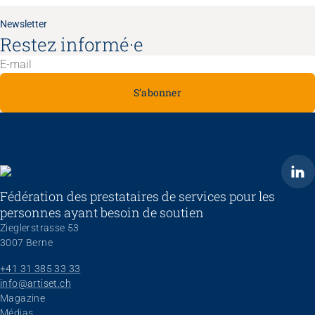
Newsletter
Restez informé·e
S’abonner
ARTISET
Fédération des prestataires de services pour les
personnes ayant besoin de soutien
Zieglerstrasse 53
3007 Berne
+41 31 385 33 33
info@artiset.ch
Aller au contenu
Magazine
Médias