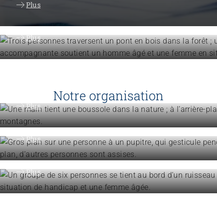
Accompagner les personnes
Plus
Ressources pour l'accompagnemen
Plus
Engagement
Vision, mission, valeurs
Notre organisation
Engagement
Plus
Politique et positions
Organisation
Plus
La fédération ARTISET en bref
Plus