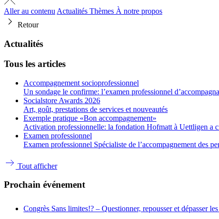
Aller au contenu
Actualités
Thèmes
À notre propos
Retour
Actualités
Tous les articles
Accompagnement socioprofessionnel
Un sondage le confirme: l’examen professionnel d’accompagnant
Socialstore Awards 2026
Art, goût, prestations de services et nouveautés
Exemple pratique «Bon accompagnement»
Activation professionnelle: la fondation Hofmatt à Uettligen a 
Examen professionnel
Examen professionnel Spécialiste de l’accompagnement des person
Tout afficher
Prochain événement
Congrès
Sans limites!? – Questionner, repousser et dépasser les