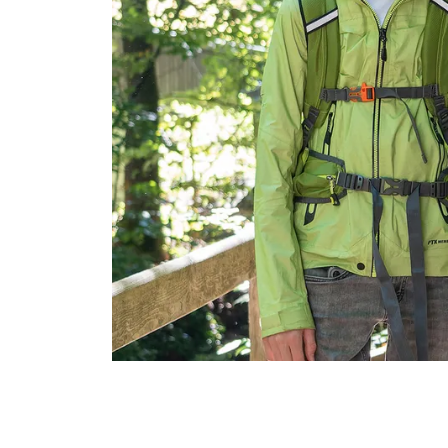
Renforcer l’autodétermination
Aborder les questions de santé
Protéger l'intégrité
Accompagner en cas de démence
Promouvoir la santé mentale