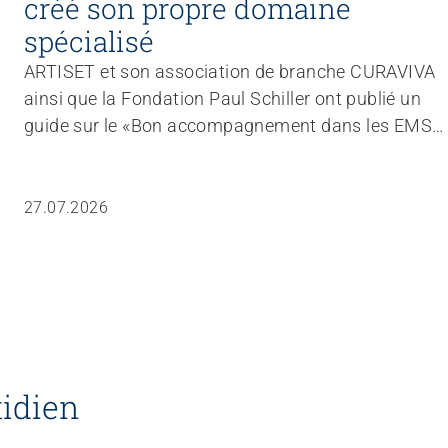
créé son propre domaine
spécialisé
ARTISET et son association de branche CURAVIVA
ainsi que la Fondation Paul Schiller ont publié un
guide sur le «Bon accompagnement dans les EMS».
Pour savoir comment l’idée d’un bon
accompagnement est vécue et mise en œuvre dans
la pratique, des représentant·es des organisations
27.07.2026
susmentionnées se rendent dans différentes
institutions. Un coup d’œil dans les coulisses de la
fondation Hofmatt à Uettligen montre que
l’engagement des spécialistes en activation dipl. ES
est un facteur de réussite particulièrement
important.
tidien