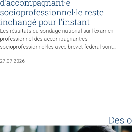
d’accompagnant·e
socioprofessionnel·le reste
inchangé pour l’instant
Les résultats du sondage national sur l’examen
professionnel des accompagnant·es
socioprofessionnel·les avec brevet fédéral sont
disponibles. L’évaluation est limpide: ni la branche
27.07.2026
professionnelle ni le marché du travail n’estiment
nécessaire de réviser totalement le règlement
d’examen dans les trois à quatre prochaines
années. L’entité responsable a donc décidé de ne
pas modifier le profil professionnel, les
compétences opérationnelles et les conditions
d’admission pour le moment.
Des o