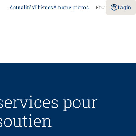
Actualités
Thèmes
À notre propos
Login
Fr
Aller au contenu
Congrès
Sans limites!? – Questionner, repousser et
dépasser les limites
26.08.2026
Interlaken
services pour
soutien