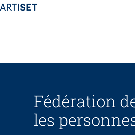
Fédération
Équipe
Travailler chez ARTISET
Affiliation
Vision, mission, valeurs
Fédération de
Politiques publiques & Prises de position
Travail en réseaux
les personnes
Projets