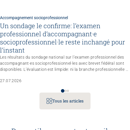
Accompagnement socioprofessionnel
Un sondage le confirme: l’examen
professionnel d’accompagnant·e
socioprofessionnel·le reste inchangé pour
l’instant
Les résultats du sondage national sur l’examen professionnel des
accompagnant·es socioprofessionnel·les avec brevet fédéral sont
disponibles. L’évaluation est limpide: ni la branche professionnelle ni
le marché du travail n’estiment nécessaire de réviser totalement le
27.07.2026
règlement d’examen dans les trois à quatre prochaines années.
L’entité responsable a donc décidé de ne pas modifier le profil
professionnel, les compétences opérationnelles et les conditions
d’admission pour le moment.
Tous les articles
Congrès
Gérer