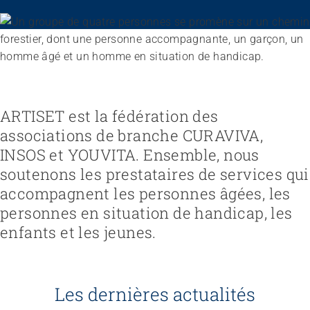
Recruter et diriger du personnel
Fédération
Organiser le travail et construire la culture d’entreprise
Équipe
Favoriser l'intégration professionnelle
Vision, mission, valeurs
Gérer l'entreprise et appliquer la loi
Travailler chez ARTISET
Travailler avec les proches
Politiques publiques & Prises de position
Garantir la sécurité
Affiliation
Accompagner la fin de vie
Travail en réseaux
ARTISET est la fédération des
Régler le financement
Organiser les transitions
Projets
Développer des offres
associations de branche CURAVIVA,
Renforcer l’autodétermination
Promouvoir des offres
Aborder les questions de santé
INSOS et YOUVITA. Ensemble, nous
Promouvoir la durabilité
Protéger l'intégrité
soutenons les prestataires de services qui
Organiser des achats
Accompagner en cas de démence
accompagnent les personnes âgées, les
Promouvoir la santé mentale
personnes en situation de handicap, les
enfants et les jeunes.
Les dernières actualités