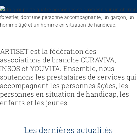
Recruter et diriger du personnel
Fédération
Organiser le travail et construire la culture d’entreprise
Équipe
Favoriser l'intégration professionnelle
Vision, mission, valeurs
Gérer l'entreprise et appliquer la loi
Travailler chez ARTISET
Travailler avec les proches
Politiques publiques & Prises de position
Garantir la sécurité
Affiliation
Accompagner la fin de vie
Travail en réseaux
ARTISET est la fédération des
Régler le financement
Organiser les transitions
Projets
Développer des offres
associations de branche CURAVIVA,
Renforcer l’autodétermination
Promouvoir des offres
Aborder les questions de santé
INSOS et YOUVITA. Ensemble, nous
Promouvoir la durabilité
Protéger l'intégrité
soutenons les prestataires de services qui
Organiser des achats
Accompagner en cas de démence
accompagnent les personnes âgées, les
Promouvoir la santé mentale
personnes en situation de handicap, les
enfants et les jeunes.
Les dernières actualités