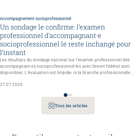
Accompagnement socioprofessionnel
Un sondage le confirme: l’examen
professionnel d’accompagnant·e
socioprofessionnel·le reste inchangé pour
l’instant
Les résultats du sondage national sur l’examen professionnel des
accompagnant·es socioprofessionnel·les avec brevet fédéral sont
disponibles. L’évaluation est limpide: ni la branche professionnelle ni
le marché du travail n’estiment nécessaire de réviser totalement le
27.07.2026
règlement d’examen dans les trois à quatre prochaines années.
L’entité responsable a donc décidé de ne pas modifier le profil
professionnel, les compétences opérationnelles et les conditions
d’admission pour le moment.
Tous les articles
Congrès
Gérer