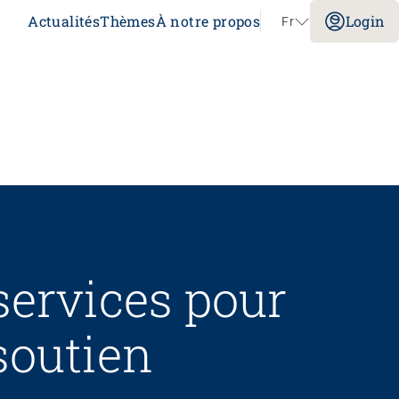
Actualités
Thèmes
À notre propos
Login
Fr
Aller au contenu
Congrès
Sans limites!? – Questionner, repousser et
dépasser les limites
26.08.2026
Interlaken
services pour
soutien