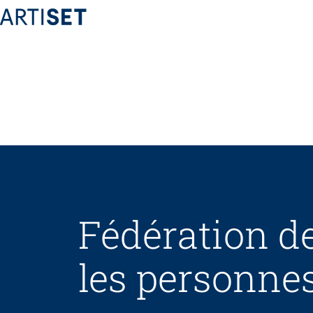
Fédération
Équipe
Travailler chez ARTISET
Affiliation
Vision, mission, valeurs
Fédération de
Politiques publiques & Prises de position
Travail en réseaux
les personnes
Projets