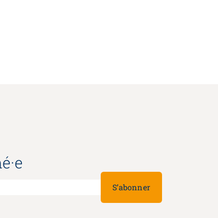
é·e
S’abonner