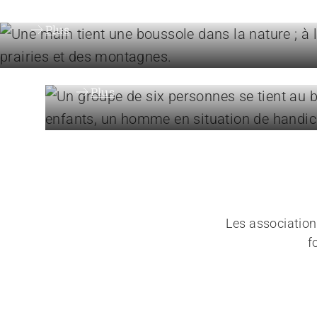
Plus
Organisation
La fédération ARTISET 
Plus
Les associatio
f