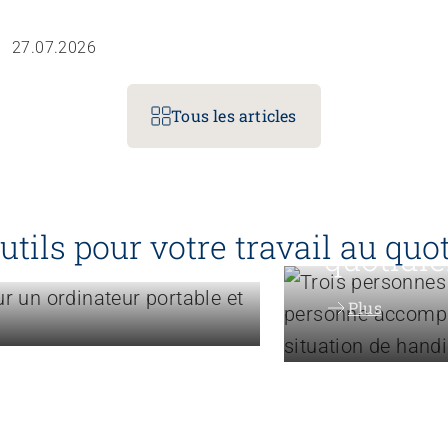
des Socialstore Awards 2026.
27.07.2026
Tous les articles
Accompagner les
Ressour
se
utils pour votre travail au quo
quotidi
Plus
Engagement
Politiqu