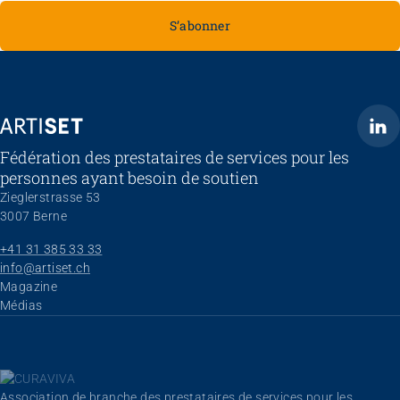
S’abonner
ARTISET
Fédération des prestataires de services pour les
personnes ayant besoin de soutien
Zieglerstrasse 53
3007 Berne
+41 31 385 33 33
info@artiset.ch
Aller au contenu
Magazine
Médias
Association de branche des prestataires de services pour les