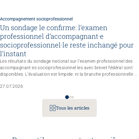
Accompagnement socioprofessionnel
Un sondage le confirme: l’examen
professionnel d’accompagnant·e
socioprofessionnel·le reste inchangé pour
l’instant
Les résultats du sondage national sur l’examen professionnel des
accompagnant·es socioprofessionnel·les avec brevet fédéral sont
disponibles. L’évaluation est limpide: ni la branche professionnelle ni
le marché du travail n’estiment nécessaire de réviser totalement le
27.07.2026
règlement d’examen dans les trois à quatre prochaines années.
L’entité responsable a donc décidé de ne pas modifier le profil
professionnel, les compétences opérationnelles et les conditions
d’admission pour le moment.
Tous les articles
Congrès
Gérer