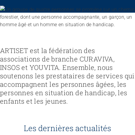
Recruter et diriger du personnel
Fédération
Organiser le travail et construire la culture d’entreprise
Équipe
Favoriser l'intégration professionnelle
Vision, mission, valeurs
Gérer l'entreprise et appliquer la loi
Travailler chez ARTISET
Travailler avec les proches
Politiques publiques & Prises de position
Garantir la sécurité
Affiliation
Accompagner la fin de vie
Travail en réseaux
ARTISET est la fédération des
Régler le financement
Organiser les transitions
Projets
Développer des offres
associations de branche CURAVIVA,
Renforcer l’autodétermination
Promouvoir des offres
Aborder les questions de santé
INSOS et YOUVITA. Ensemble, nous
Promouvoir la durabilité
Protéger l'intégrité
soutenons les prestataires de services qui
Organiser des achats
Accompagner en cas de démence
accompagnent les personnes âgées, les
Promouvoir la santé mentale
personnes en situation de handicap, les
enfants et les jeunes.
Les dernières actualités