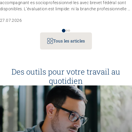
Sans limites!? – Questionner, repousser et dépasser
accompagnant·es socioprofessionnel·les avec brevet fédéral sont
les limites
disponibles. L’évaluation est limpide: ni la branche professionnelle ni
le marché du travail n’estiment nécessaire de réviser totalement le
26.08.2026
Interlaken
27.07.2026
règlement d’examen dans les trois à quatre prochaines années.
L’entité responsable a donc décidé de ne pas modifier le profil
professionnel, les compétences opérationnelles et les conditions
d’admission pour le moment.
Tous les articles
Des outils pour votre travail au
quotidien