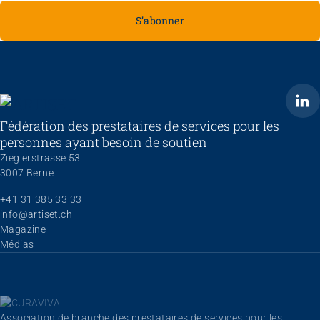
S’abonner
ARTISET
Fédération des prestataires de services pour les
personnes ayant besoin de soutien
Zieglerstrasse 53
3007 Berne
+41 31 385 33 33
info@artiset.ch
Aller au contenu
Magazine
Médias
Association de branche des prestataires de services pour les