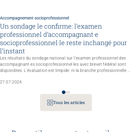
Accompagnement socioprofessionnel
Un sondage le confirme: l’examen
professionnel d’accompagnant·e
socioprofessionnel·le reste inchangé pour
l’instant
Les résultats du sondage national sur l’examen professionnel des
accompagnant·es socioprofessionnel·les avec brevet fédéral sont
disponibles. L’évaluation est limpide: ni la branche professionnelle ni
le marché du travail n’estiment nécessaire de réviser totalement le
27.07.2026
règlement d’examen dans les trois à quatre prochaines années.
L’entité responsable a donc décidé de ne pas modifier le profil
professionnel, les compétences opérationnelles et les conditions
d’admission pour le moment.
Tous les articles
Congrès
Gérer