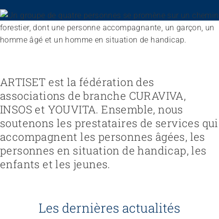
Recruter et diriger du personnel
Fédération
Organiser le travail et construire la culture d’entreprise
Équipe
Favoriser l'intégration professionnelle
Vision, mission, valeurs
Gérer l'entreprise et appliquer la loi
Travailler chez ARTISET
Travailler avec les proches
Politiques publiques & Prises de position
Garantir la sécurité
Affiliation
Accompagner la fin de vie
Travail en réseaux
ARTISET est la fédération des
Régler le financement
Organiser les transitions
Projets
Développer des offres
associations de branche CURAVIVA,
Renforcer l’autodétermination
Promouvoir des offres
Aborder les questions de santé
INSOS et YOUVITA. Ensemble, nous
Promouvoir la durabilité
Protéger l'intégrité
soutenons les prestataires de services qui
Organiser des achats
Accompagner en cas de démence
accompagnent les personnes âgées, les
Promouvoir la santé mentale
personnes en situation de handicap, les
enfants et les jeunes.
Les dernières actualités