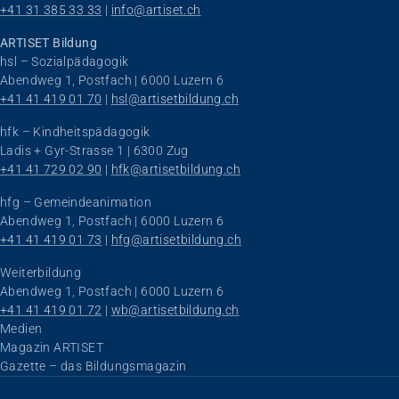
+41 31 385 33 33
 | 
info@artiset.ch
ARTISET Bildung
hsl – Sozialpädagogik
Abendweg 1, Postfach | 6000 Luzern 6
+41 41 419 01 70
 | 
hsl@artisetbildung.ch
hfk – Kindheitspädagogik
Ladis + Gyr-Strasse 1 | 6300 Zug
Impuls
+41 41 729 02 90
 | 
hfk@artisetbildung.ch
Umgang mit verhaltensbezogenen und
psychologischen Symptomen bei Menschen mit
hfg – Gemeindeanimation
Demenz
Abendweg 1, Postfach | 6000 Luzern 6
+41 41 419 01 73
 | 
hfg@artisetbildung.ch
20.08.2026
online
Weiterbildung
Abendweg 1, Postfach | 6000 Luzern 6
+41 41 419 01 72
 | 
wb@artisetbildung.ch
Navigation überspringen
Medien
Magazin ARTISET
Gazette – das Bildungsmagazin