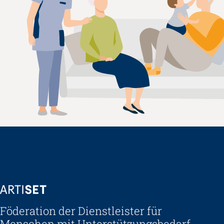
ARTISET
Föderation der Dienstleister für
Menschen mit Unterstützungsbedarf