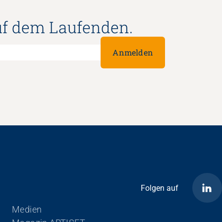
uf dem Laufenden.
Anmelden
Folgen auf
Navigation überspringen
Medien