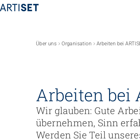
Über uns
Organisation
Arbeiten bei ARTI
Föderation
Team
Arbeiten bei ARTISET
Mitgliedschaft
Arbeiten bei
Höhere Fachschule Sozialpädagogik
Praxispartn
Vision, Mission, Werte
Höhere Fachschule
Praxispartne
Politik und Positionen
Wir glauben: Gute Arb
Kindheitspädagogik
Zusammenarbeit
Höhere Fachschule
übernehmen, Sinn erfa
Projekte
Gemeindeanimation
Werden Sie Teil unsere