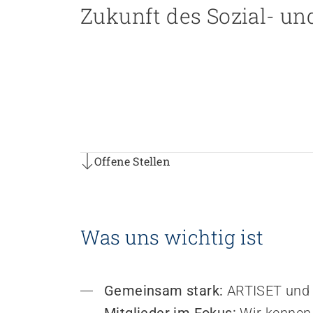
Zukunft des Sozial- u
Personal rekrutieren und führen
Arbeit und Betriebskultur gestalten
Betrieb führen und Recht umsetzen
Sicherheit gewährleisten
Finanzierung regeln
Offene Stellen
Angebote bewerben
Angebote entwickeln
Offene Stellen
Offene Stellen
Nachhaltigkeit fördern
Einkauf organisieren
Was uns wichtig ist
Berufliche Inklusion fördern
Mit Angehörigen arbeiten
Lebensende gestalten
Gemeinsam stark:
 ARTISET und 
Übergänge gestalten