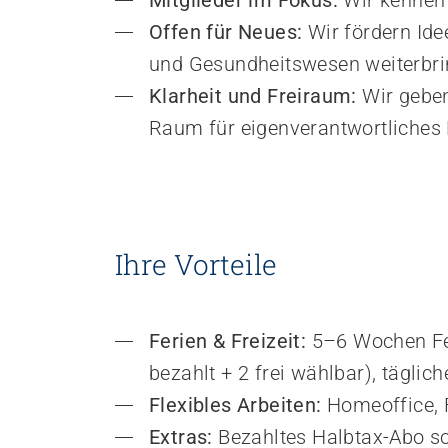
Mitglieder im Fokus:
 Wir kennen
Empowerment stärken
Offen für Neues:
 Wir fördern Ide
Gesundheitsfragen angehen
Integrität schützen
und Gesundheitswesen weiterbri
Bei Demenz begleiten
Klarheit und Freiraum:
 Wir gebe
Psychische Gesundheit fördern
Raum für eigenverantwortliches
Ihre Vorteile
Ferien & Freizeit:
 5–6 Wochen Fer
bezahlt + 2 frei wählbar), tägli
Flexibles Arbeiten: 
Homeoffice, 
Extras: 
Bezahltes Halbtax-Abo s