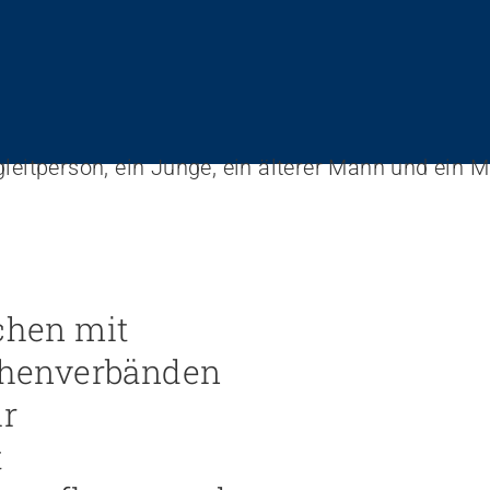
schen mit
chenverbänden
ür
t