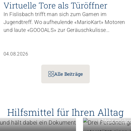
Virtuelle Tore als Türöffner
In Fislisbach trifft man sich zum Gamen im
Jugendtreff. Wo aufheulende «Mario­Kart»­ Motoren
und laute «GOOOALS» zur Geräuschkulisse
gehören, entstehen – unauffälliger – auch
Gemeinschaft, Vertrauen und vielseitige
Lernmomente.
04.08.2026
Alle Beiträge
Menschen unters
bsführung
Know-ho
Hilfsmittel für Ihren Alltag
Mehr erfahr