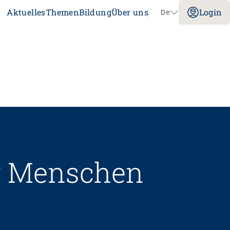
Aktuelles
Themen
Bildung
Über uns
Login
De
Navigation überspringen
Impuls
Umgang mit verhaltensbezogenen und
psychologischen Symptomen bei
Menschen mit Demenz
20.08.2026
online
tenz
Laufbahnberatung
ür Menschen
nt
dagogik
rtschaft
nstitution