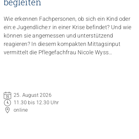
begleiten
Wie erkennen Fachpersonen, ob sich ein Kind oder
ein:e Jugendliche:r in einer Krise befindet? Und wie
können sie angemessen und unterstützend
reagieren? In diesem kompakten Mittagsinput
vermittelt die Pflegefachfrau Nicole Wyss
Grundlagen zum Thema Krisen bei Kindern und
Jugendlichen und gibt praxisnahe
Handlungsempfehlungen für den professionellen
Umgang mit Betroffenen.
25. August 2026
11.30 bis 12.30 Uhr
online