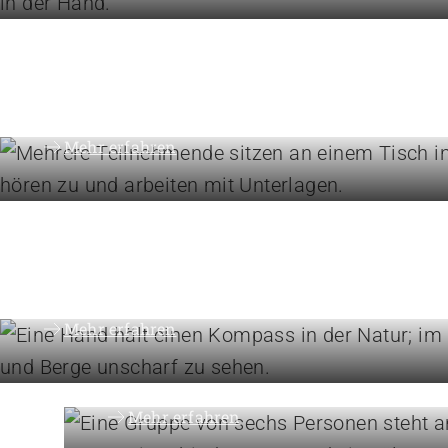
Studieren Sie Sozialpädago
Kindheitspädagogik oder
Gemeindeanimation
Mehr erfahren
Engagement
Vision, Mission, Werte
Mehr erfahren
Organisation
Die Föderation im Über
Mehr erfahren