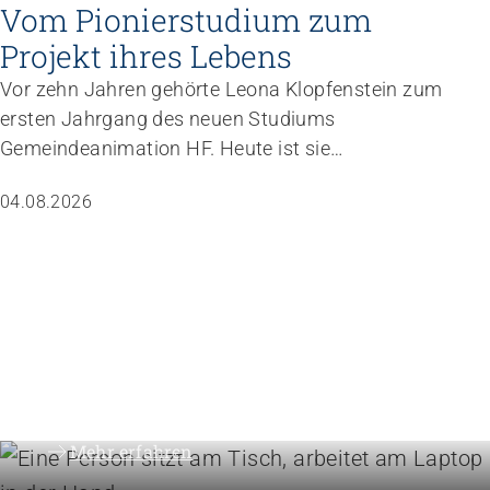
Vom Pionierstudium zum
Projekt ihres Lebens
Vor zehn Jahren gehörte Leona Klopfenstein zum
ersten Jahrgang des neuen Studiums
Gemeindeanimation HF. Heute ist sie
Fachverantwortliche Animation von Jungwacht
04.08.2026
Blauring Schweiz. Nachdem sie einen Anlass der
Superlative mit 10 000 Kindern gemanagt hat,
wartet nun ihr persönliches Grossprojekt.
Betriebe führen
Instrumente für die Betrie
Mehr erfahren
Höhere Fachschulen