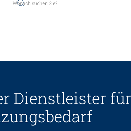
er werden
Sozial- und Selbstkompe
er Dienstleister f
r finden
Führung und Manageme
Kindheits- und Sozialpä
tzungs­bedarf
Pflege und Betreuung
Gastronomie und Hauswi
Weiterbildungen in Ihrer I