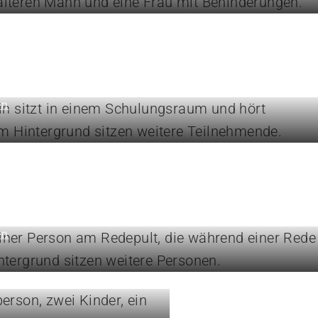
rn Sie Ihre Kompetenzen
en
und Positionen
en