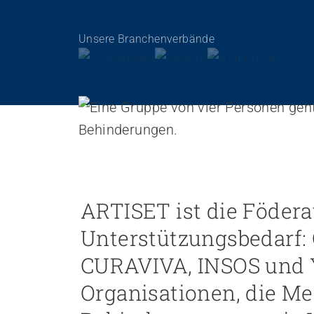
Personal rekrutieren und führen
Unsere Branchenverbände
Arbeit und Betriebskultur gestalten
Betrieb führen und Recht umsetzen
Sicherheit gewährleisten
Finanzierung regeln
Angebote bewerben
Angebote entwickeln
Nachhaltigkeit fördern
Einkauf organisieren
ARTISET ist die Födera
Unterstützungsbedarf
Berufliche Inklusion fördern
CURAVIVA, INSOS und 
Mit Angehörigen arbeiten
Lebensende gestalten
Organisationen, die M
Übergänge gestalten