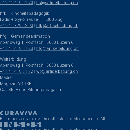
+41 41 419 01 70
 | 
hsl@artisetbildung.ch
hfk – Kindheitspädagogik
Ladis + Gyr-Strasse 1 | 6300 Zug
+41 41 729 02 90
 | 
hfk@artisetbildung.ch
hfg – Gemeindeanimation
Abendweg 1, Postfach | 6000 Luzern 6
+41 41 419 01 73
 | 
hfg@artisetbildung.ch
Weiterbildung
Abendweg 1, Postfach | 6000 Luzern 6
+41 41 419 01 72
 | 
wb@artisetbildung.ch
Navigation überspringen
Medien
Magazin ARTISET
Gazette – das Bildungsmagazin
Branchenverband der Dienstleister für Menschen im Alter
Branchenverband der Dienstleister für Menschen mit