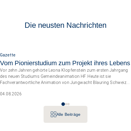
Die neusten Nachrichten
Gazette
Vom Pionierstudium zum Projekt ihres Lebens
Vor zehn Jahren gehörte Leona Klopfenstein zum ersten Jahrgang
des neuen Studiums Gemeindeanimation HF. Heute ist sie
Fachverantwortliche Animation von Jungwacht Blauring Schweiz.
Nachdem sie einen Anlass der Superlative mit 10 000 Kindern
04.08.2026
gemanagt hat, wartet nun ihr persönliches Grossprojekt.
Alle Beiträge
Betriebe führen