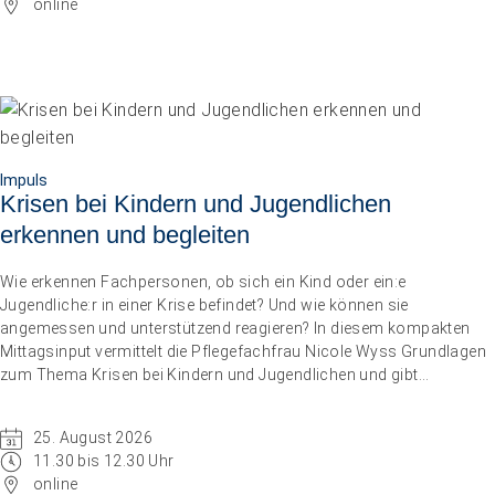
online
Impuls
Umgang mit verhaltensbezogenen und psychologischen
Symptomen bei Menschen mit Demenz
Impuls
Krisen bei Kindern und Jugendlichen
20.08.2026
online
erkennen und begleiten
Wie erkennen Fachpersonen, ob sich ein Kind oder ein:e
Jugendliche:r in einer Krise befindet? Und wie können sie
angemessen und unterstützend reagieren? In diesem kompakten
Mittagsinput vermittelt die Pflegefachfrau Nicole Wyss Grundlagen
zum Thema Krisen bei Kindern und Jugendlichen und gibt
praxisnahe Handlungsempfehlungen für den professionellen
Umgang mit Betroffenen.
25. August 2026
11.30 bis 12.30 Uhr
online