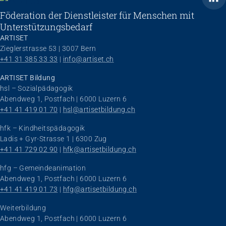
Föderation der Dienstleister für Menschen mit
Unterstützungsbedarf
ARTISET
Zieglerstrasse 53 | 3007 Bern
+41 31 385 33 33
 | 
info@artiset.ch
ARTISET Bildung
hsl – Sozialpädagogik
Abendweg 1, Postfach | 6000 Luzern 6
+41 41 419 01 70
 | 
hsl@artisetbildung.ch
hfk – Kindheitspädagogik
Ladis + Gyr-Strasse 1 | 6300 Zug
+41 41 729 02 90
 | 
hfk@artisetbildung.ch
hfg – Gemeindeanimation
Abendweg 1, Postfach | 6000 Luzern 6
+41 41 419 01 73
 | 
hfg@artisetbildung.ch
Weiterbildung
Abendweg 1, Postfach | 6000 Luzern 6