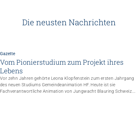
Die neusten Nachrichten
Gazette
Vom Pionierstudium zum Projekt ihres
Lebens
Vor zehn Jahren gehörte Leona Klopfenstein zum ersten Jahrgang
des neuen Studiums Gemeindeanimation HF. Heute ist sie
Fachverantwortliche Animation von Jungwacht Blauring Schweiz.
Nachdem sie einen Anlass der Superlative mit 10 000 Kindern
gemanagt hat, wartet nun ihr persönliches Grossprojekt.