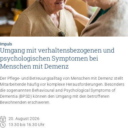
Impuls
Umgang mit verhaltensbezogenen und
Impuls
psychologischen Symptomen bei
Umgang mit verhaltensbezogenen und
psychologischen Symptomen bei Menschen mit
Menschen mit Demenz
Demenz
20.08.2026
online
Der Pflege- und Betreuungsalltag von Menschen mit Demenz stellt
Mitarbeitende häufig vor komplexe Herausforderungen. Besonders
die sogenannten Behavioural and Psychological Symptoms of
Dementia (BPSD) können den Umgang mit den betroffenen
Bewohnenden erschweren.
20. August 2026
13.30 bis 16.30 Uhr