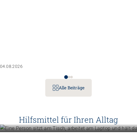
04.08.2026
Alle Beiträge
Betriebe führen
Instrumente für die Betriebsführu
Hilfsmittel für Ihren Alltag
Menschen unterstützen
Mehr erfahren
Know-how für die tägliche Beglei